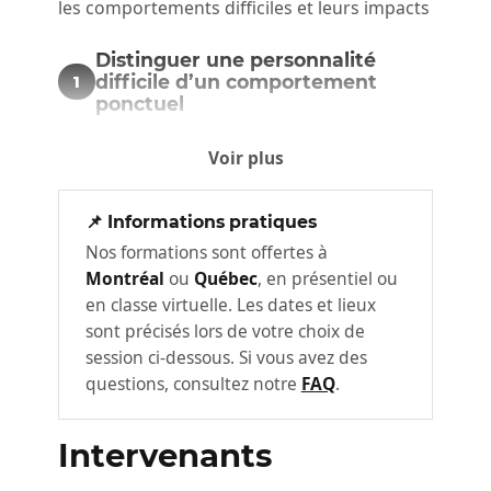
les comportements difficiles et leurs impacts
Distinguer une personnalité
difficile d’un comportement
1
ponctuel
Dans ce module, les participant·es vont :
Voir plus
Explorer les différences entre une
réaction passagère, un conflit lié au
📌 Informations pratiques
contexte organisationnel et un
Nos formations sont offertes à
comportement répétitif révélateur
Montréal
ou
Québec
, en présentiel ou
en classe virtuelle. Les dates et lieux
d’une personnalité difficile.
sont précisés lors de votre choix de
Identifier les signaux précurseurs d’un
session ci-dessous. Si vous avez des
climat toxique ainsi que les
questions, consultez notre
FAQ
.
dynamiques individuelles et collectives
qu’ils génèrent.
Intervenants
Travailler sur les angles morts
relationnels, incluant l’influence de nos