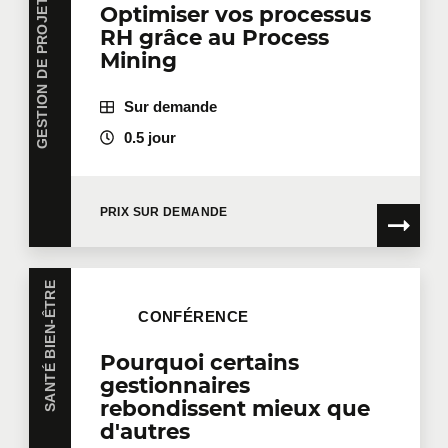
G
E
S
T
I
O
N
D
E
P
R
O
J
E
T
S
,
P
R
O
D
U
I
T
S
E
T
O
P
É
R
A
T
I
O
N
Optimiser vos processus
RH grâce au Process
Mining
Sur demande
0.5 jour
PRIX SUR DEMANDE
SANTÉ BIEN-ÊTRE
CONFÉRENCE
Pourquoi certains
gestionnaires
rebondissent mieux que
d'autres