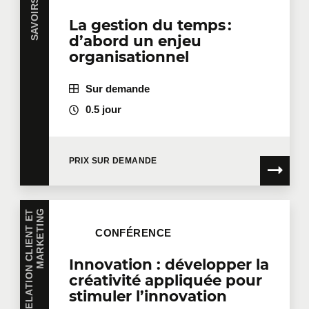
La gestion du temps :
d’abord un enjeu
organisationnel
Sur demande
0.5 jour
PRIX SUR DEMANDE
V
E
N
T
E
S
,
R
E
L
A
T
I
O
N
C
L
I
E
N
T
E
T
M
A
R
K
E
T
I
N
G
CONFÉRENCE
Innovation : développer la
créativité appliquée pour
stimuler l’innovation