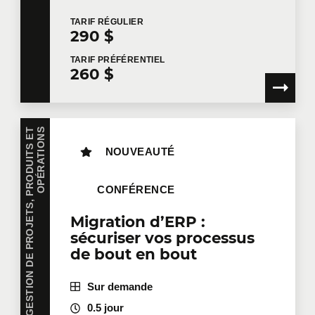
TARIF
RÉGULIER
290 $
TARIF
PRÉFÉRENTIEL
260 $
G
E
S
T
I
O
N
D
E
P
R
O
J
E
T
S
,
P
R
O
D
U
I
T
S
E
T
O
P
É
R
A
T
I
O
N
S
NOUVEAUTÉ
CONFÉRENCE
Migration d’ERP :
sécuriser vos processus
de bout en bout
Sur demande
0.5 jour