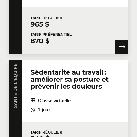
Sommeil, nutrition, énergie : des habitudes
simples pour retrouver tonus et vitalité au
TARIF
RÉGULIER
quotidien.
965 $
Santé mentale
TARIF
PRÉFÉRENTIEL
870 $
Gestion du stress et de la charge mentale :
techniques concrètes de respiration, de
relaxation et de recentrage.
SANTÉ DE L'ÉQUIPE
Prévention de l’épuisement professionnel :
Sédentarité au travail :
repérer les signaux, agir tôt, soutenir les
améliorer sa posture et
collègues.
prévenir les douleurs
Reconnaissance, cohésion, écoute : parce qu’un
Classe virtuelle
climat sain est le socle d’une équipe durable.
1 jour
Des formations concrètes, utiles et
accessibles
TARIF
RÉGULIER
Nos formations sont conçues pour être pratiques,