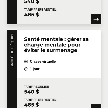
540 $
mobilisantes et adaptables à votre réalité. Que vous
souhaitiez améliorer la santé de votre équipe,
TARIF
PRÉFÉRENTIEL
485 $
renforcer votre rôle de gestionnaire ou simplement
prendre soin de vous, vous trouverez des outils
concrets à mettre en place dès maintenant.
SANTÉ DE L'ÉQUIPE
Santé mentale : gérer sa
charge mentale pour
éviter le surmenage
Classe virtuelle
1 jour
TARIF
RÉGULIER
540 $
TARIF
PRÉFÉRENTIEL
485 $