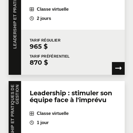
LEADERSHIP ET PRATIQUES DE GESTION
Classe virtuelle
2 jours
TARIF
RÉGULIER
965 $
TARIF
PRÉFÉRENTIEL
870 $
L
E
A
D
E
R
S
H
I
P
E
T
P
R
A
T
I
Q
U
E
S
D
E
G
E
S
T
I
O
N
Leadership : stimuler son
équipe face à l'imprévu
Classe virtuelle
1 jour