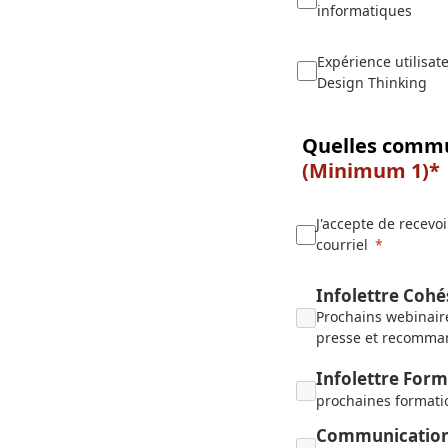
informatiques
Expérience utilisate
Design Thinking
‌Quelles commu
(Minimum 1)*
J'accepte de recev
courriel
Infolettre Cohé
Prochains webinair
presse et recomman
Infolettre Form
prochaines formati
Communications