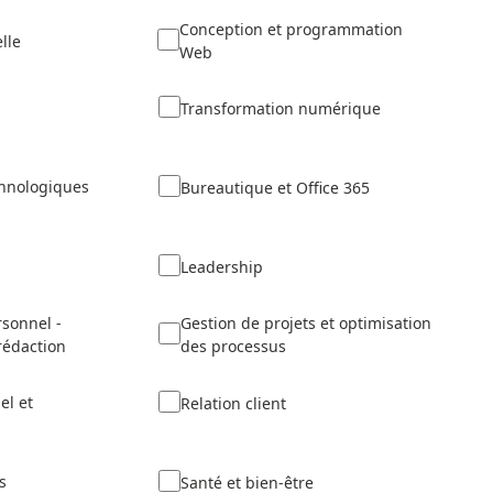
Conception et programmation
elle
Web
Transformation numérique
chnologiques
Bureautique et Office 365
Leadership
sonnel -
Gestion de projets et optimisation
rédaction
des processus
el et
Relation client
s
Santé et bien-être