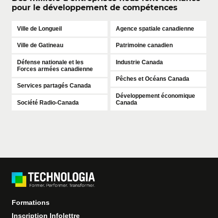
pour le développement de compétences
Ville de Longueil
Agence spatiale canadienne
M
C
Ville de Gatineau
Patrimoine canadien
E
s
Défense nationale et les
Industrie Canada
Forces armées canadienne
C
Pêches et Océans Canada
d
Services partagés Canada
c
Développement économique
Société Radio-Canada
Canada
Formations
Inscription Infolettre