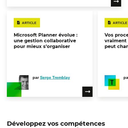
ARTICLE
ARTICLE
Microsoft Planner évolue :
Vos proce
une gestion collaborative
vraiment
pour mieux s’organiser
peut chang
par
Serge Tremblay
p
Développez vos compétences