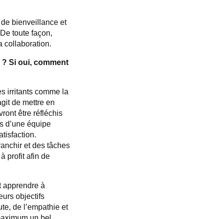
 de bienveillance et
 De toute façon,
a collaboration.
s
? Si
oui, comment
es irritants comme la
agit de mettre en
ront être réfléchis
es d’une équipe
tisfaction.
ranchir et des tâches
à profit afin de
t apprendre à
eurs objectifs
te, de l’empathie et
u maximum un bel