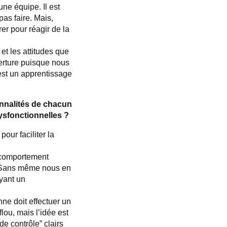
ne équipe. Il est
as faire. Mais,
rer pour réagir de la
t les attitudes que
verture puisque nous
st un apprentissage
onnalités de chacun
ysfonctionnelles ?
our faciliter la
comportement
 Sans même nous en
ayant un
nne doit effectuer un
ou, mais l’idée est
de contrôle” clairs