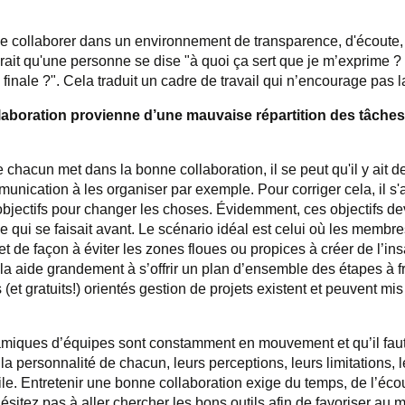
 de collaborer dans un environnement de transparence, d'écoute,
erait qu'une personne se dise "
à
quoi ça sert que je m’exprime
?
 finale
?". Cela traduit un cadre de travail qui n’encourage pas l
laboration provienne d’une mauvaise répartition des tâche
e chacun met dans la bonne collaboration, il se peut qu'il y ait d
mmunication
à les organiser
par exemple. Pour corriger cela, il s'
objectifs pour changer les choses. Évidemment, ces objectifs dev
 qui se faisait avant. Le scénario idéal est celui où les membr
t de façon à éviter les zones floues ou propices à créer de l’insa
la aide grandement à s’offrir un plan d’ensemble des étapes à f
(et gratuits!) orientés gestion de projets existent et peuvent mis 
ynamiques d’équipes sont constamment en mouvement et qu’il fau
 personnalité de chacun, leurs perceptions, leurs limitations, l
ile. Entretenir une bonne collaboration exige du temps, de l’écou
hésitez pas à aller chercher les bons outils afin de favoriser a