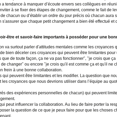
idu a tendance à manquer d’écoute envers ses collègues en réu
’inviter à se fixer des étapes de changement, comme le fait de l
 de chacun ou d’établir un ordre du jour précis où chacun aura s
en s'assurer que chaque petit changement a bien été effectué et 
ir-être et savoir-faire importants à posséder pour une bon
, on va surtout parler d'attitudes mentales comme les croyances 
 de bien déceler ces croyances qui peuvent être limitantes pou
que de toute façon, ça ne va pas fonctionner", "je crois que ça 
e de changer" ou encore "je crois qu'il est comme ça et qu'il ne 
n frein à une bonne collaboration.
s qui peuvent être limitantes et les modifier. La question que n
ont les croyances que nous devrions utiliser dans l’équipe au quo
 tirés des expériences personnelles de chacun) qui peuvent limi
ngement.
qui peut influencer la collaboration. Au lieu de faire porter la re
se poser la question de ce que je peux faire pour que les choses 
tenant.