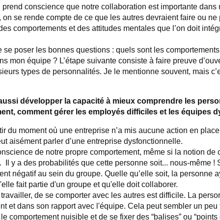
n prend conscience que notre collaboration est importante dans u
 on se rende compte de ce que les autres devraient faire ou ne p
a des comportements et des attitudes mentales que l’on doit intég
se poser les bonnes questions : quels sont les comportements e
dans mon équipe
? L
’étape suivante consiste à faire preuve d’ou
eurs types de personnalités. Je le
mentionne souvent, mais c’e
st aussi développer la capacité à mieux comprendre les pers
nt, comment gérer les employés difficiles et les équipes d
tir du moment où une entreprise
n’a mis aucune action en place p
ut aisément parler d’une entreprise dysfonctionnelle.
onscience de notre propre comportement, même si la notion de
re. Il y a des probabilités que cette personne soit... nous-même
!
t négatif au sein du groupe. Quelle qu’elle soit, la personne 
lle fait partie d'un groupe et qu'elle doit collaborer.
ravailler, de se comporter avec les autres est difficile. La perso
t dans son rapport avec l'équipe. Cela peut sembler un peu fl
 le comportement nuisible et de se fixer des “balises” ou “points 