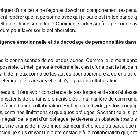
muniquer d'une certaine façon et d'avoir un comportement respect
t repérer que la personne avec qui je parle est irritée par ce qu
tre de l'huile sur le feu
? Comment s'adresser à la personne a
cours pour favoriser la collaboration.
telligence émotionnelle et de décodage de personnalités dan
dans la connaissance de soi et des autres. Comme je le mentionnai
 possible.
L'intelligence émotionnelle, c'est d’une part le fait de
art, de mieux connaître les autres pour apprendre à gérer plus e
lément clé, car sans elle, il n'y a pas de collaboration.
requis. Il faut avoir conscience de ses forces et de ses faiblesse
s conscients de certains éléments clés : ma manière de communi
 à une bonne collaboration. En tant qu’individu, je dois conju
certaines limitations et quelques préjugés. Sachant cela, si 
gatif de la part d’un collègue, je deviens un obstacle (parfois 
rt, si je crains de m'exprimer, par peur d'être jugé ou parce q
ion, je suis devant un autre obstacle à la collaboration qui, cett