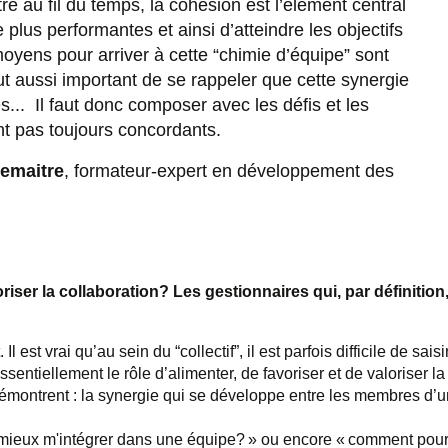
ré au fil du temps, la cohésion est l’élément central
plus performantes et ainsi d’atteindre les objectifs
moyens pour arriver à cette “chimie d’équipe” sont
out aussi important de se rappeler que cette synergie
s... Il faut donc composer avec les défis et les
ont pas toujours concordants.
Lemaitre
, formateur-expert en développement des
oriser la collaboration? Les gestionnaires qui, par définitio
 Il est vrai
qu’au sein
du “collectif”, il est parfois difficile de sai
entiellement le rôle d’alimenter, de favoriser et de valoriser la
émontrent : la synergie qui se développe entre les membres d’u
mieux m'intégrer dans une équipe? » ou encore « comment pour