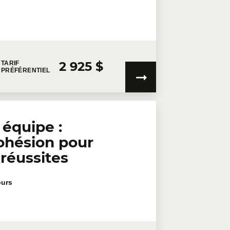
2 925 $
TARIF
PRÉFÉRENTIEL
 équipe :
cohésion pour
 réussites
ours