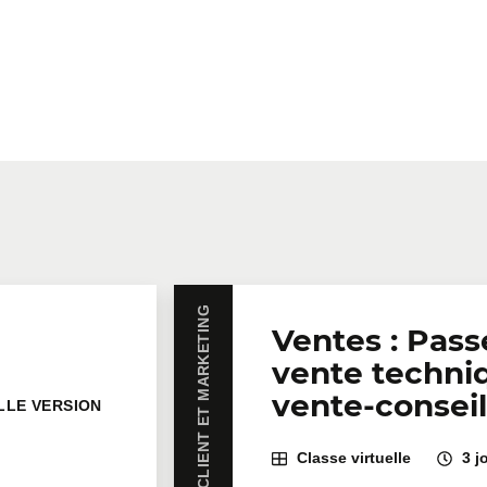
VENTES, RELATION CLIENT ET MARKETING
Ventes : Pass
vente techniq
vente-consei
LLE VERSION
Classe virtuelle
3 j