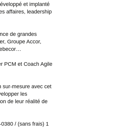
développé et implanté
 affaires, leadership
iance de grandes
er, Groupe Accor,
Quebecor…
iner PCM et Coach Agile
n sur-mesure avec cet
velopper les
n de leur réalité de
380 / (sans frais) 1