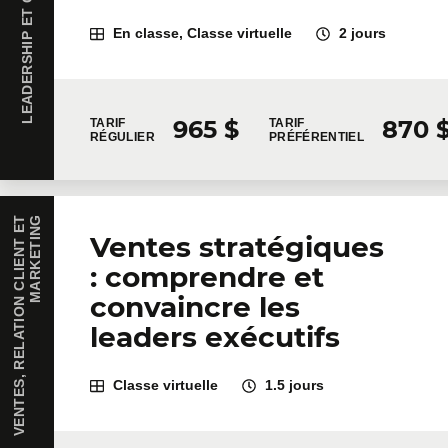
En classe, Classe virtuelle
2 jours
965 $
870 
TARIF
TARIF
RÉGULIER
PRÉFÉRENTIEL
V
E
N
T
E
S
,
R
E
L
A
T
I
O
N
C
L
I
E
N
T
E
T
M
A
R
K
E
T
I
N
G
Ventes stratégiques
: comprendre et
convaincre les
leaders exécutifs
Classe virtuelle
1.5 jours