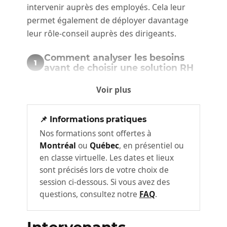
intervenir auprès des employés. Cela leur
permet également de déployer davantage
leur rôle-conseil auprès des dirigeants.
Comment analyser les besoins
1
avant de choisir une solution RH
Avant de comparer des fournisseurs ou
Voir plus
d’examiner des fonctionnalités, il est
essentiel de comprendre clairement la
📌 Informations pratiques
réalité de votre organisation. Cette partie
Nos formations sont offertes à
pose les bases du projet en explorant le
Montréal
ou
Québec
, en présentiel ou
contexte opérationnel, les enjeux actuels et
en classe virtuelle. Les dates et lieux
les objectifs à atteindre grâce à une solution
sont précisés lors de votre choix de
numérique RH.
session ci-dessous. Si vous avez des
questions, consultez notre
FAQ
.
Vous verrez comment identifier ce qui doit
réellement être amélioré, quelles