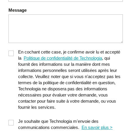
fournisseurs RH
Message
Avec une grille de critères bien définie, il
devient possible d’explorer le marché de
façon structurée. Cette partie vous
accompagne dans la recherche des
solutions les plus pertinentes et dans la
préparation d’une présélection solide, basée
En cochant cette case, je confirme avoir lu et accepté
la
Politique de confidentialité de Technologia
, qui
sur vos priorités réelles plutôt que sur
fournit des informations sur la manière dont mes
l’image projetée par les fournisseurs.
informations personnelles seront utilisées après leur
collecte. Veuillez noter que si vous n'acceptez pas les
Vous verrez comment analyser les solutions
termes de la politique de confidentialité en question,
retenues, préparer des démonstrations
Technologia ne disposera pas des informations
nécessaires pour évaluer votre demande, vous
réellement utiles et poser les bonnes
contacter pour faire suite à votre demande, ou vous
questions pour obtenir l’information
fournir les services.
essentielle à votre prise de décision. Vous
serez également en mesure de comprendre
Je souhaite que Technologia m'envoie des
la dynamique de la relation avec les
communications commerciales.
En savoir plus >