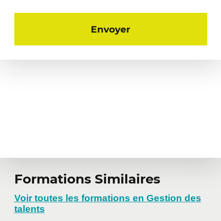
fournisseurs, un facteur souvent sous-
estimé mais déterminant pour un choix
durable et une implantation réussie.
Cette partie couvre notamment
Les principales familles de solutions
RH et leurs forces respectives
Les bonnes pratiques pour interagir
avec les fournisseurs afin d’obtenir
une démonstration pertinente
Les méthodes de prise de décision
basées sur des critères objectifs
Formations Similaires
Voir toutes les formations en Gestion des
talents