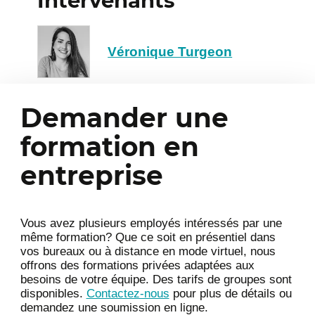
Intervenants
fonctionnalités sont indispensables au
quotidien et quelles contraintes doivent être
prises en compte pour éviter les mauvaises
Véronique Turgeon
surprises lors de l’implantation. Cette étape
permet également de cerner les attentes des
parties prenantes et des futurs utilisateurs,
Demander une
un passage incontournable pour
sélectionner un outil qui s’intégrera
formation en
harmonieusement dans les pratiques RH.
entreprise
Cette partie couvre notamment
Les techniques de collecte de besoins
Vous avez plusieurs employés intéressés par une
et les outils d’analyse utiles pour
même formation? Que ce soit en présentiel dans
vos bureaux ou à distance en mode virtuel, nous
dresser un portrait fidèle de la
offrons des formations privées adaptées aux
situation
besoins de votre équipe. Des tarifs de groupes sont
disponibles.
Contactez-nous
pour plus de détails ou
Les contraintes propres aux projets de
demandez une soumission en ligne.
transformation numérique RH