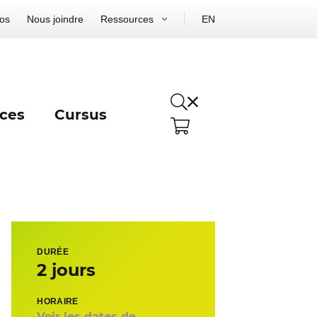
os
Nous joindre
Ressources
EN
ces
Cursus
DURÉE
2 jours
HORAIRE
Voir les dates de