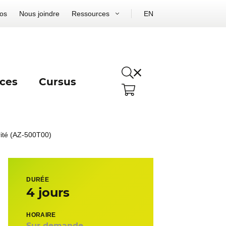
os
Nous joindre
Ressources
EN
ces
Cursus
urité (AZ-500T00)
DURÉE
4 jours
HORAIRE
Sur demande