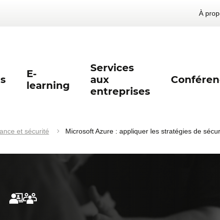
À prop
Services
E-
s
aux
Conféren
learning
entreprises
lance et sécurité
Microsoft Azure : appliquer les stratégies de séc