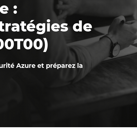
e :
stratégies de
00T00)
rité Azure et préparez la