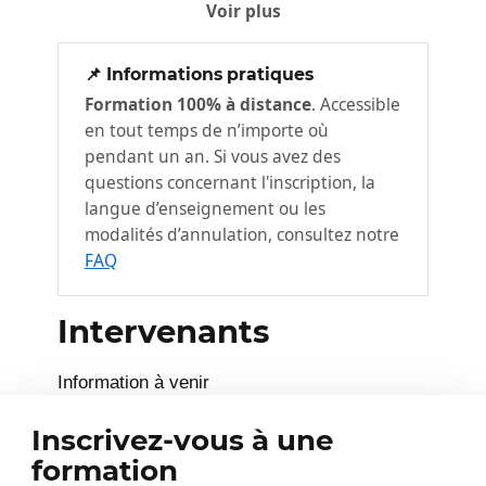
Voir plus
Objectifs du module
📌 Informations pratiques
Installation de Node.js
Formation 100% à distance
. Accessible
Installation de WebStorm
en tout temps de n’importe où
Création d’un premier projet
pendant un an. Si vous avez des
Structure de base du premier projet
questions concernant l'inscription, la
langue d’enseignement ou les
Démonstration – Installation et
modalités d’annulation, consultez notre
création du premier projet
FAQ
Conclusion
Ce module vous propose la consultation
Intervenants
d’une vidéo d’une durée de 00h07.
Information à venir
Les composants
3
Inscrivez-vous à une
Objectifs du module
formation
Introduction à JSX