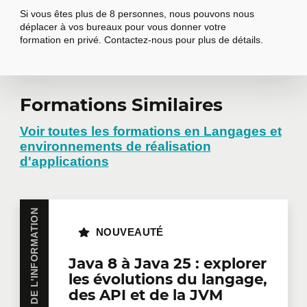
Si vous êtes plus de 8 personnes, nous pouvons nous
Objectifs du module
déplacer à vos bureaux pour vous donner votre
formation en privé. Contactez-nous pour plus de détails.
La gestion basique des états
Les évènements
Le cycle de vie d’un composant
Demander une
Formations Similaires
L’affichage conditionnel
formation en
Voir toutes les formations en Langages et
Démonstration – Gestion des états
environnements de réalisation
TP à réaliser
entreprise
d'applications
Correction TP 1/2
Correction TP 2/2
Vous avez plusieurs employés intéressés par une
TECHNOLOGIES DE L'INFORMATION
Conclusion
même formation? Que ce soit en présentiel dans
NOUVEAUTÉ
vos bureaux ou à distance en mode virtuel, nous
Ce module vous propose la consultation
offrons des formations privées adaptées aux
d’une vidéo d’une durée de 00h48.
Java 8 à Java 25 : explorer
besoins de votre équipe. Des tarifs de groupes sont
les évolutions du langage,
disponibles.
Contactez-nous
pour plus de détails ou
des API et de la JVM
demandez une soumission en ligne.
Les formulaires
5