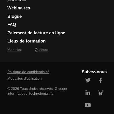
Les slices et wrapping du contexte
Webinaires
Récupérer et modifier les valeurs dans
Blogue
le store
FAQ
Démonstration – Contexte avec API
Context
Paiement de facture en ligne
Démonstration – Contexte avec Redux
Lieux de formation
Toolkit
Montréal
Québec
TP à réaliser
Correction du TP
Conclusion
Suivez-nous
Politique de confidentialité
Ce module vous propose la consultation
Modalités d'utilisation
d’une vidéo d’une durée de 00h52.
© 2026 Tous droits réservés. Groupe
informatique Technologia inc.