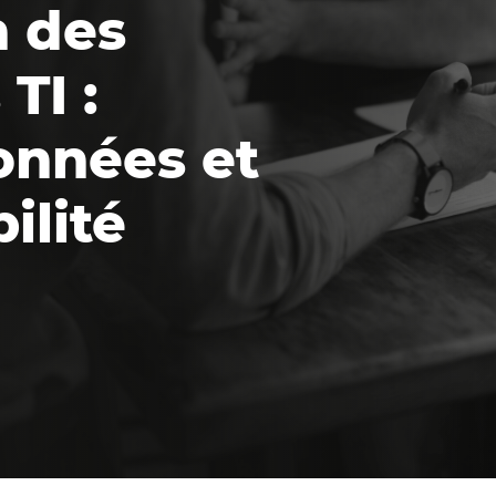
n des
TI :
données et
ilité