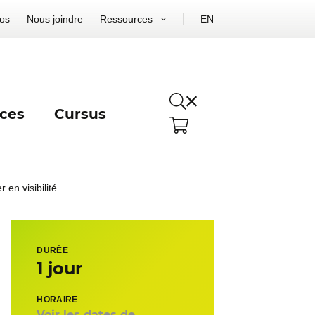
os
Nous joindre
Ressources
EN
ces
Cursus
 en visibilité
DURÉE
1 jour
HORAIRE
Voir les dates de