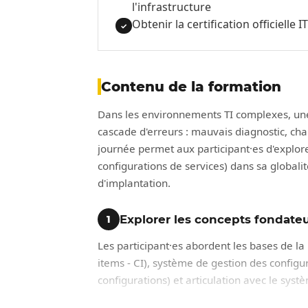
l'infrastructure
Obtenir la certification officiell
✓
Contenu de la formation
Dans les environnements TI complexes, une
cascade d'erreurs : mauvais diagnostic, ch
journée permet aux participant·es d'explor
configurations de services) dans sa globa
d'implantation.
Explorer les concepts fondateu
1
Les participant·es abordent les bases de la 
items - CI), système de gestion des config
configurations) et articulation avec le syst