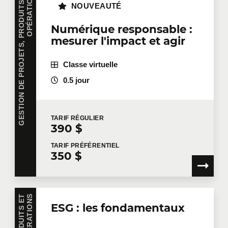
G
E
S
T
I
O
N
D
E
P
R
O
J
E
T
S
,
P
R
O
D
U
I
T
S
E
T
O
P
É
R
A
T
I
O
N
S
NOUVEAUTÉ
Numérique responsable :
mesurer l'impact et agir
Classe virtuelle
0.5 jour
TARIF
RÉGULIER
390 $
TARIF
PRÉFÉRENTIEL
350 $
S
ESG : les fondamentaux