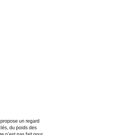
 propose un regard
clés, du poids des
e n’est pas fait pour