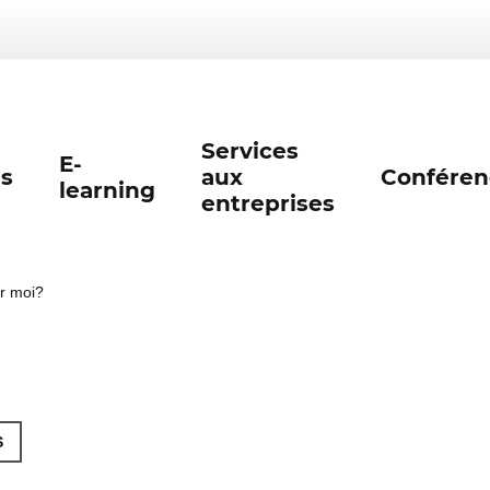
Services
E-
s
aux
Conféren
learning
entreprises
ur moi?
S