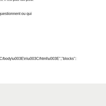
 questionnent
ou qui
/body\u003E\n\u003C/html\u003E","blocks":