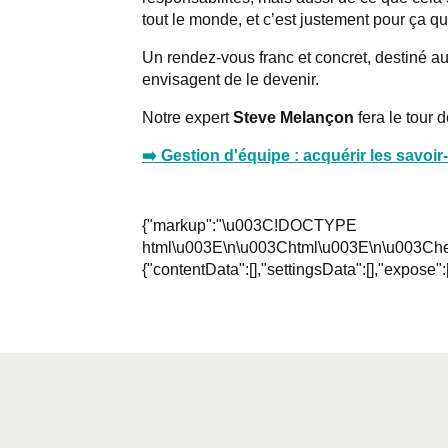
tout le monde
,
et c’est justement pour ça que
Un rendez-vous franc
et concret, destiné a
envisagent de
le devenir.
Notre expert
Steve Melançon
fera le tour 
➡️ Gestion d'équipe : acquérir les savoir-
{"markup":"\u003C!DOCTYPE
html\u003E\n\u003Chtml\u003E\n\u003Che
{"contentData":[],"settingsData":[],"expose":[