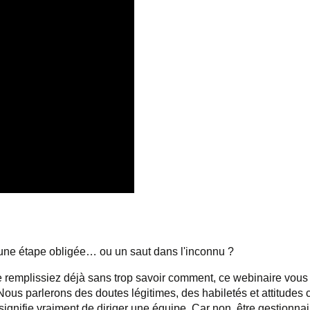
 une étape obligée… ou un saut dans l'inconnu ?
e remplissiez
déjà sans trop savoir comment, ce webinaire vous
 Nous parlerons des doutes légitimes, des habiletés et attitudes 
ignifie vraiment de diriger une équipe. Car non, être gestionnair