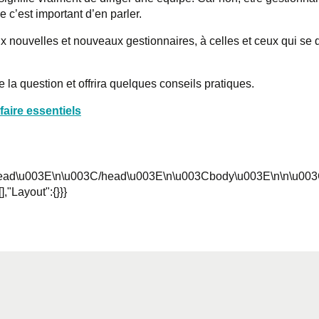
 c’est important d’en parler.
ux
nouvelles et
nouveaux
gestionnaires
, à celles et ceux qui se
de la question et offrira quelques conseils pratiques.
faire essentiels
ad\u003E\n\u003C/head\u003E\n\u003Cbody\u003E\n\n\u003C
],"Layout":{}}}