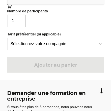
Principe.
Nombre de participants
Les projections pour contrôler la
représentation des ressources.
Les recherches.
La gestion des erreurs et le mapping
Tarif préférentiel (si applicable)
vers les codes HTTP.
Les observateurs d'évènements.
Mise en pratique: utilisation de Spring Data
REST pour exposer les repositories en REST.
Ajouter au panier
Demander une formation en
entreprise
Si vous êtes plus de 8 personnes, nous pouvons nous