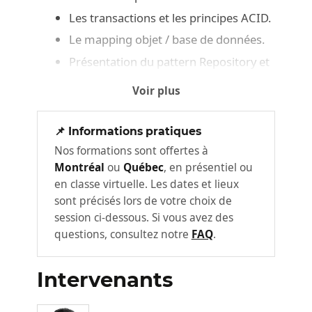
Les transactions et les principes ACID.
Le mapping objet / base de données.
Présentation du pattern Repository et
de Spring Data.
Voir plus
Mise en pratique: prise en main d'une
application Spring (accès aux données, API
📌 Informations pratiques
REST, tests).
Nos formations sont offertes à
Montréal
ou
Québec
, en présentiel ou
Les repositories Spring Data
2
en classe virtuelle. Les dates et lieux
sont précisés lors de votre choix de
Le mapping des entités du modèle
session ci-dessous. Si vous avez des
vers la base de données avec les
questions, consultez notre
FAQ
.
annotations Spring.
Les opérations create, read, update,
Intervenants
delete.
La pagination et le classement pour