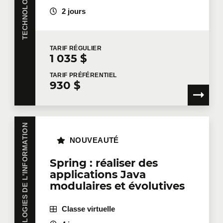
2 jours
Nom
*
TARIF
RÉGULIER
1 035 $
TARIF
PRÉFÉRENTIEL
Courriel
*
930 $
TECHNOLOGIES DE L'INFORMATION
Téléphone
Poste
NOUVEAUTÉ
Spring : réaliser des
applications Java
Entreprise
modulaires et évolutives
Classe virtuelle
Nombre de participants
*