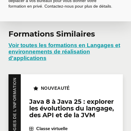
déplacer à vos bureaux pour vous donner votre
formation en privé. Contactez-nous pour plus de détails.
Formations Similaires
Demander une
formation en
Voir toutes les formations en Langages et
environnements de réalisation
entreprise
d'applications
Vous avez plusieurs employés intéressés par une
TECHNOLOGIES DE L'INFORMATION
même formation? Que ce soit en présentiel dans
NOUVEAUTÉ
vos bureaux ou à distance en mode virtuel, nous
offrons des formations privées adaptées aux
Java 8 à Java 25 : explorer
besoins de votre équipe. Des tarifs de groupes sont
les évolutions du langage,
disponibles.
Contactez-nous
pour plus de détails ou
des API et de la JVM
demandez une soumission en ligne.
Prénom
*
Classe virtuelle