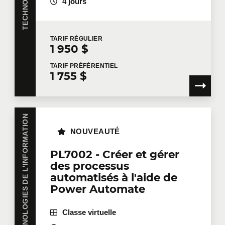
4 jours
TARIF
RÉGULIER
Formation
*
1 950 $
TARIF
PRÉFÉRENTIEL
1 755 $
Dites-nous en plus
TECHNOLOGIES DE L'INFORMATION
Votre fonction
NOUVEAUTÉ
PL7002 - Créer et gérer
des processus
Localisation pour la formation
automatisés à l'aide de
Power Automate
Classe virtuelle
Message