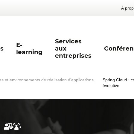
À prop
Services
E-
s
aux
Conféren
learning
entreprises
s et environnements de réalisation d'applications
Spring Cloud : c
évolutive