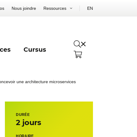
os
Nous joindre
Ressources
EN
ces
Cursus
oncevoir une architecture microservices
DURÉE
2 jours
HORAIRE