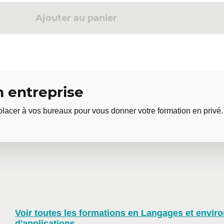
opriétés.
Ajouter au panier
opriétés.
.
ans les applications clientes.
n config server avec Spring cloud Config, couplage des micro-
 entreprise
lacer à vos bureaux pour vous donner votre formation en privé.
tion en entreprise
Voir toutes les formations en Langages et envir
e formation? Que ce soit en présentiel dans vos bureaux ou à 
d'applications