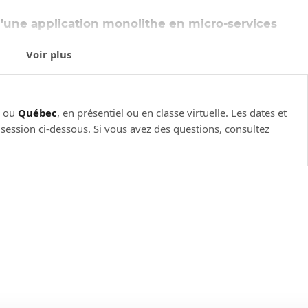
d'une application monolithe en micro-services
Voir plus
cloud Netflix
 concept.
l
ou
Québec
, en présentiel ou en classe virtuelle. Les dates et
e session ci-dessous. Si vous avez des questions, consultez
et self unregistration.
maintenir à jour la registry.
ng.
 le RestClient.
cation Spring (accès aux données, API REST, tests).
rokerApache Kafka
cture micro-services.