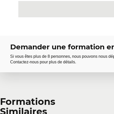
Le stockage et la protection des pr
Les méthodes de cryptages des pr
Le couplage avec un Eureka Server
La déclaration d'un config server d
Mise en pratique: création d'un serveur d'u
services avec celui-ci.
Demander une formation en
Si vous êtes plus de 8 personnes, nous pouvons nous dép
Contactez-nous pour plus de détails.
Demander une forma
Formations
Similaires
Vous avez plusieurs employés intéressés par une mêm