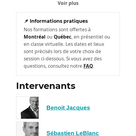
Voir plus
Points abordés :
📌 Informations pratiques
Déterminer l’objectif réel du message
Nos formations sont offertes à
afin d’orienter le bon ton et la bonne
Montréal
ou
Québec
, en présentiel ou
structure
en classe virtuelle. Les dates et lieux
Établir la priorité du message pour
sont précisés lors de votre choix de
mieux gérer les urgences et les
session ci-dessous. Si vous avez des
attentes
questions, consultez notre
FAQ
.
Reconnaître les styles de personnalité
et ajuster son approche pour favoriser
Intervenants
la compréhension
Gérer les situations délicates ou
sensibles sans générer de tensions
Benoit Jacques
inutiles
Choisir entre courriel, téléphone,
rencontre virtuelle ou face à face selon
Sébastien LeBlanc