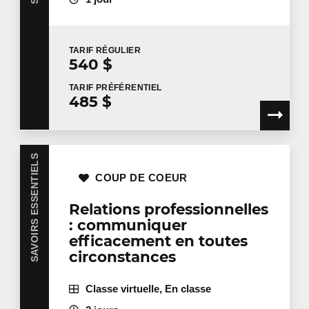
Prénom
*
TARIF
RÉGULIER
540 $
Nom
*
TARIF
PRÉFÉRENTIEL
485 $
Courriel
*
SAVOIRS ESSENTIELS
COUP DE COEUR
Relations professionnelles
Téléphone
Poste
: communiquer
efficacement en toutes
circonstances
Entreprise
Classe virtuelle, En classe