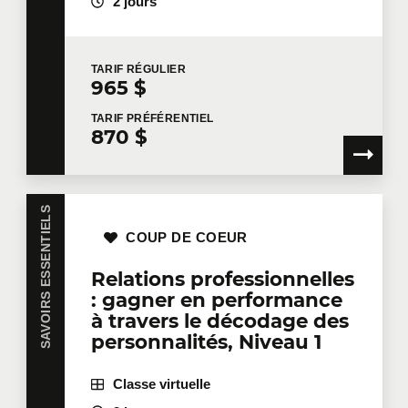
2 jours
Nombre de participants
*
TARIF
RÉGULIER
965 $
TARIF
PRÉFÉRENTIEL
Formation
*
870 $
SAVOIRS ESSENTIELS
Dites-nous en plus
COUP DE COEUR
Relations professionnelles
Votre fonction
: gagner en performance
à travers le décodage des
personnalités, Niveau 1
Localisation pour la formation
Classe virtuelle