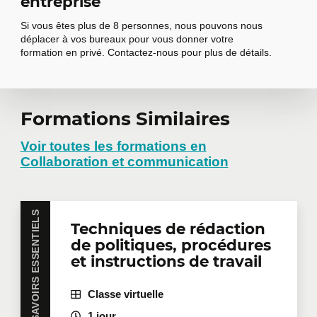
entreprise
assurer une diffusion ciblée
Si vous êtes plus de 8 personnes, nous pouvons nous
déplacer à vos bureaux pour vous donner votre
formation en privé. Contactez-nous pour plus de détails.
Formations Similaires
Demander une
formation en
Voir toutes les formations en
Collaboration et communication
entreprise
SAVOIRS ESSENTIELS
Techniques de rédaction
Vous avez plusieurs employés intéressés par une
de politiques, procédures
même formation? Que ce soit en présentiel dans
vos bureaux ou à distance en mode virtuel, nous
et instructions de travail
offrons des formations privées adaptées aux
besoins de votre équipe. Des tarifs de groupes sont
Classe virtuelle
disponibles.
Contactez-nous
pour plus de détails ou
demandez une soumission en ligne.
1 jour