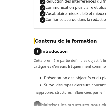
Réduction des interférences du fr
✓
Communication plus claire et plus
✓
Vocabulaire mieux ciblé et mieux 
✓
Confiance accrue dans la rédaction
✓
Contenu de la formation
Introduction
1
Cette première partie définit les objectifs li
catégories d’erreurs fréquemment commise
Présentation des objectifs et du p
Survol des types d’erreurs couran
inapproprié, structures influencées par le f
Maîtriser les structures pour c
2