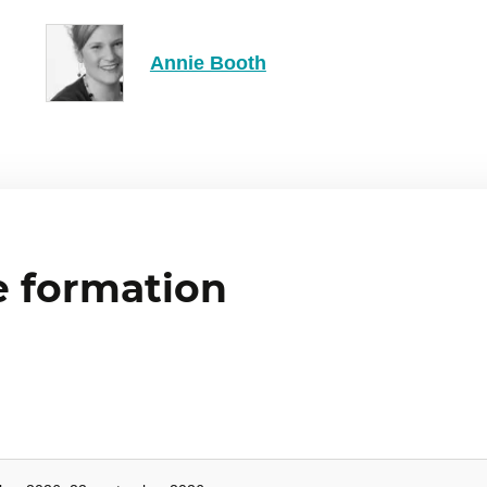
mbiguïtés et à communiquer plus efficacement.
Annie Booth
ir entre in/at/on.
cule.
t intransitifs
dus: comme make et do, speak et talk, watch et look, etc.
e formation
ncés par le français
ir le bon terme.
s pour enrichir le vocabulaire
me That, which, the, do et autres calques.