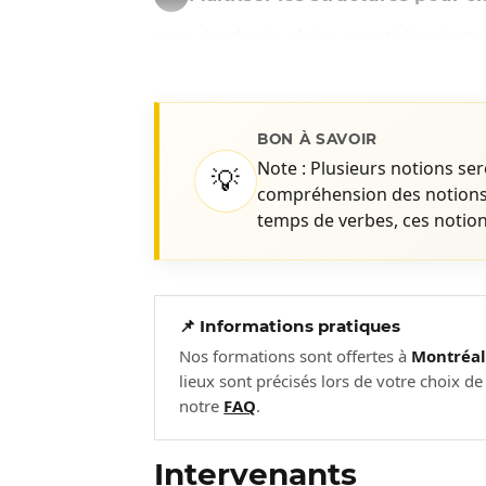
Vous abordez les règles essentielles de str
Ordre des adverbes et adjectifs da
Utilisation des traits d’union et d
BON À SAVOIR
Note : Plusieurs notions se
💡
Mieux connaître les structures
3
compréhension des notions 
temps de verbes, ces notio
Consolidez votre compréhension des structur
votre précision.
Structures de base et structures 
📌 Informations pratiques
Comparaisons entre structures ang
Nos formations sont offertes à
Montréa
Erreurs courantes et comment les é
lieux sont précisés lors de votre choix d
notre
FAQ
.
Choisir les mots justes pour e
4
Cette partie est consacrée au vocabulaire, 
Intervenants