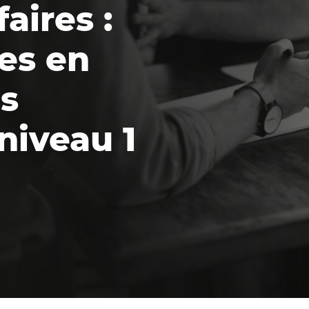
aires :
es en
es
niveau 1