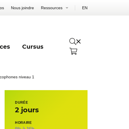
os
Nous joindre
Ressources
EN
ces
Cursus
ancophones niveau 1
DURÉE
2 jours
HORAIRE
9h à 16h