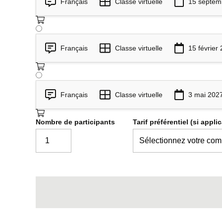
Français
Classe virtuelle
15 septem
Conseils pour simplifier, alléger e
Consolider les acquis et poursu
8
Français
Classe virtuelle
15 février
Intégrez les apprentissages dans votre pra
Appliquer les notions au quotidien
Élaborer un plan d’action personne
Français
Classe virtuelle
3 mai 202
Nombre de participants
Tarif préférentiel (si appli