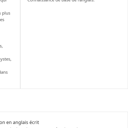
 plus
ges
s,
ystes,
 dans
on en anglais écrit