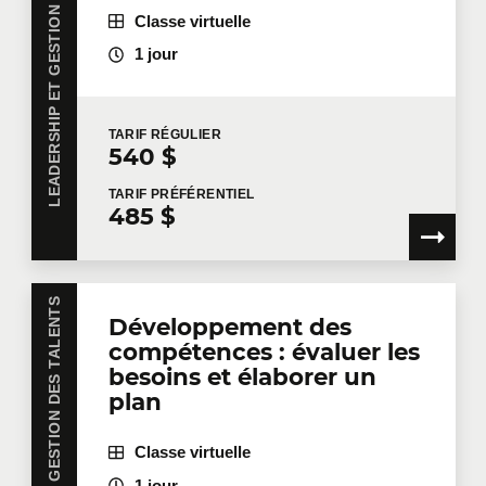
LEADERSHIP ET GESTION DES TALENTS
besoins de votre équipe. Des tarifs de groupes sont
Classe virtuelle
disponibles.
Contactez-nous
pour plus de détails ou
demandez une soumission en ligne.
1 jour
Prénom
*
TARIF
RÉGULIER
540 $
Nom
*
TARIF
PRÉFÉRENTIEL
485 $
Courriel
*
LEADERSHIP ET GESTION DES TALENTS
Développement des
compétences : évaluer les
besoins et élaborer un
Téléphone
Poste
plan
Classe virtuelle
1 jour