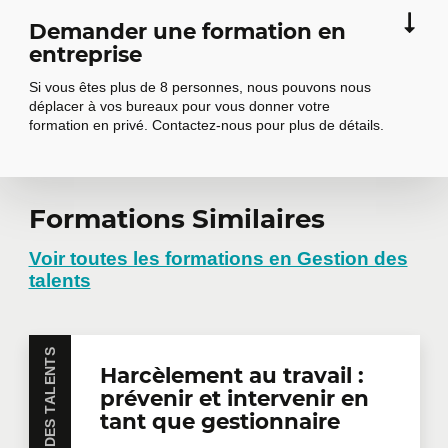
Demander une formation en
entreprise
Si vous êtes plus de 8 personnes, nous pouvons nous
déplacer à vos bureaux pour vous donner votre
formation en privé. Contactez-nous pour plus de détails.
Formations Similaires
Demander une
formation en
Voir toutes les formations en Gestion des
talents
entreprise
Harcèlement au travail :
Vous avez plusieurs employés intéressés par une
prévenir et intervenir en
même formation? Que ce soit en présentiel dans
vos bureaux ou à distance en mode virtuel, nous
tant que gestionnaire
offrons des formations privées adaptées aux