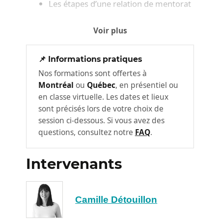
Les étapes d’une relation de mentorat
Votre rôle dans la relation de
Voir plus
2
mentorat
Les rôles du mentor
📌 Informations pratiques
Les rôles du mentoré
Nos formations sont offertes à
Définir ses objectifs de mentorat: 2
Montréal
ou
Québec
, en présentiel ou
méthodes
en classe virtuelle. Les dates et lieux
sont précisés lors de votre choix de
Les compétences clés des
session ci-dessous. Si vous avez des
3
mentors
questions, consultez notre
FAQ
.
La communication en mentorat
Intervenants
L’écoute active
La rétroaction (feedback) en mentorat
Camille Détouillon
Organiser son mentorat
4