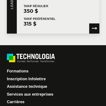
Je souhaite que Technologia m'envoie des
TARIF
RÉGULIER
350 $
communications commerciales.
En savoir plus >
TARIF
PRÉFÉRENTIEL
315 $
Formations
Inscription Infolettre
Assistance technique
Services aux entreprises
Carrières