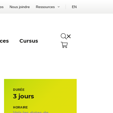
os
Nous joindre
Ressources
EN
ces
Cursus
DURÉE
3 jours
HORAIRE
Voir les dates de