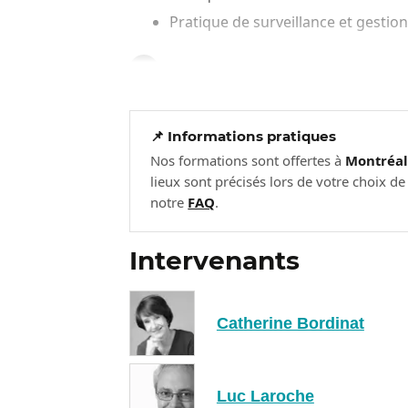
Pratique de surveillance et gesti
Jour 3:
3
Pratique de gestion des problème
Révision et préparation aux exame
📌 Informations pratiques
Nos formations sont offertes à
Montréa
lieux sont précisés lors de votre choix d
notre
FAQ
.
Intervenants
Catherine Bordinat
Luc Laroche