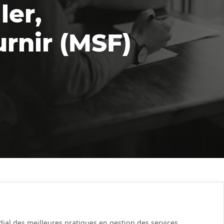
ler,
urnir (MSF)
ndial des meilleures pratiques en gestion des services