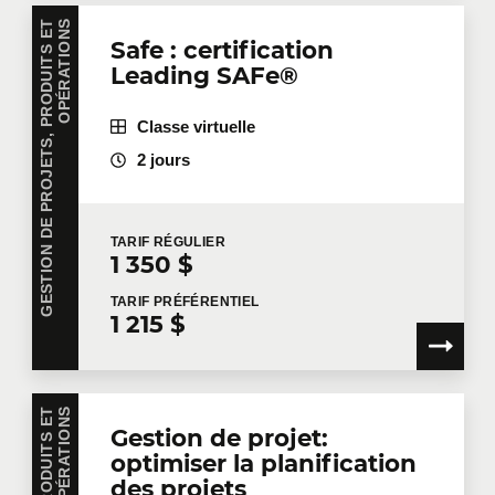
G
E
S
T
I
O
N
D
E
P
R
O
J
E
T
S
,
P
R
O
D
U
I
T
S
E
T
O
P
É
R
A
T
I
O
N
S
Safe : certification
Leading SAFe®
Classe virtuelle
2 jours
TARIF
RÉGULIER
1 350 $
TARIF
PRÉFÉRENTIEL
1 215 $
S
Gestion de projet:
optimiser la planification
des projets