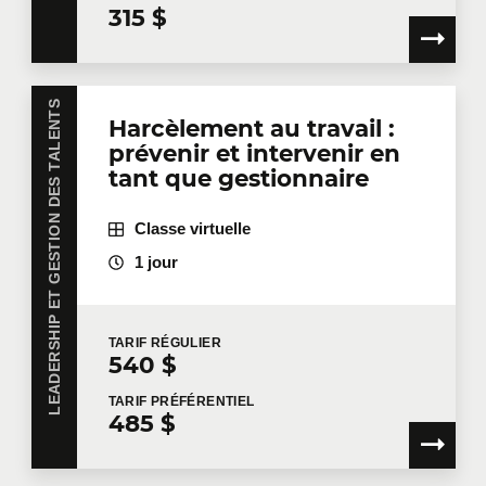
315 $
Courriel
*
LEADERSHIP ET GESTION DES TALENTS
Harcèlement au travail :
prévenir et intervenir en
Téléphone
Poste
tant que gestionnaire
Classe virtuelle
1 jour
Entreprise
TARIF
RÉGULIER
540 $
Nombre de participants
*
TARIF
PRÉFÉRENTIEL
485 $
Formation
*