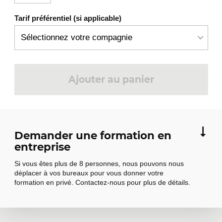
coaching ciblé et d’évaluer les progrès selon
des indicateurs clairs.
Tarif préférentiel (si applicable)
Vous verrez aussi comment faire des suivis
un outil de mobilisation, à travers des
discussions orientées développement et
Ajouter au panier
aspirations professionnelles.
Réussir vos évaluations annuelles
4
et préparer le cycle suivant
La dernière étape vise à structurer la
Demander une formation en
rencontre annuelle d’évaluation avec
entreprise
méthode et transparence.
Si vous êtes plus de 8 personnes, nous pouvons nous
déplacer à vos bureaux pour vous donner votre
Cette dernière partie vous aide à
formation en privé. Contactez-nous pour plus de détails.
sélectionner des critères objectifs et
pertinents, concevoir des outils flexibles et
faire le lien entre performance,