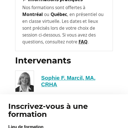
Nos formations sont offertes à
Vous aborderez aussi les ingrédients clés
Montréal
ou
Québec
, en présentiel ou
d’une démarche réussie… ainsi que les
en classe virtuelle. Les dates et lieux
pièges fréquents à éviter.
sont précisés lors de votre choix de
session ci-dessous. Si vous avez des
Structurer les trois grandes
questions, consultez notre
FAQ
.
phases d’un processus
2
d’évaluation adapté à votre
organisation
Intervenants
Pour que l’évaluation de la performance soit
un véritable outil de gestion, elle doit
Sophie F. Marcil, MA,
reposer sur un processus planifié et
CRHA
cohérent. Ici, vous aborderez la conception
ou la révision de votre démarche autour de
trois phases clés :
Inscrivez-vous à une
formation
1. la planification initiale
Lieu de formation