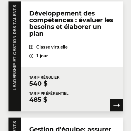
LEADERSHIP ET GESTION DES TALENTS
Développement des
compétences : évaluer les
besoins et élaborer un
Dites-nous en plus
plan
Votre fonction
Classe virtuelle
1 jour
Localisation pour la formation
TARIF
RÉGULIER
540 $
TARIF
PRÉFÉRENTIEL
485 $
Message
Gestion d'équipe: assurer