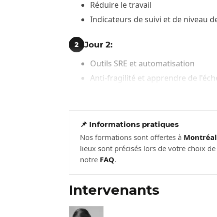
Réduire le travail
Indicateurs de suivi et de niveau d
Jour 2:
2
Outils SRE et automatisation
Anti-fragilité et apprendre de l'éch
Impact organisationnel du SRE
SRE, autres cadres, l'avenir
Révision et préparation à l'examen
📌 Informations pratiques
Nos formations sont offertes à
Montréa
lieux sont précisés lors de votre choix d
notre
FAQ
.
Intervenants