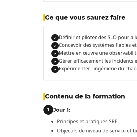
Ce que vous saurez faire
Définir et piloter des SLO pour al
✓
Concevoir des systèmes fiables et
✓
Mettre en œuvre une observabilité 
✓
Gérer efficacement les incidents 
✓
Expérimenter l’ingénierie du chaos
✓
Contenu de la formation
Jour 1:
1
Principes et pratiques SRE
Objectifs de niveau de service et 