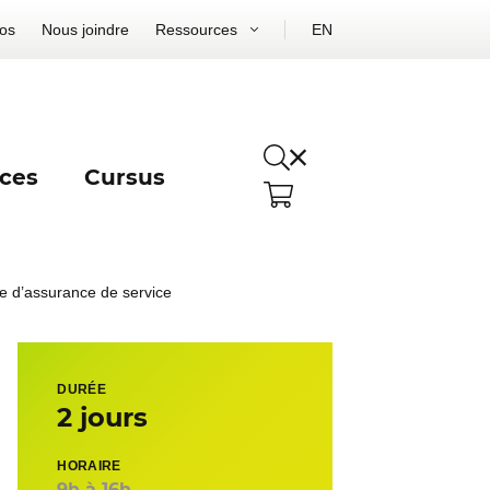
os
Nous joindre
Ressources
EN
ces
Cursus
e d’assurance de service
DURÉE
2 jours
HORAIRE
9h à 16h