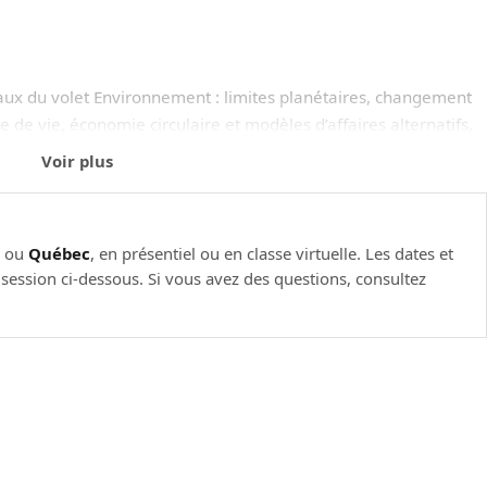
aux du volet Environnement : limites planétaires, changement
e de vie, économie circulaire et modèles d’affaires alternatifs,
malisation. Des exemples inspirants d’entreprises ayant engagé
Voir plus
 alimenter la réflexion.
l
ou
Québec
, en présentiel ou en classe virtuelle. Les dates et
u Social : les pratiques de travail équitables, la promotion de
e session ci-dessous. Si vous avez des questions, consultez
 respect des droits de l'homme, l'engagement communautaire, et le
n de numérique responsable. Des exemples inspirants
sociales seront partagés pour alimenter la réflexion.
du volet le moins connu: la Gouvernance. Nous aborderons des
ans la gestion d'entreprise, la lutte contre la corruption, la