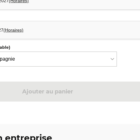
 2027
(Horaires)
27
(Horaires)
cable)
Ajouter au panier
 entreprise