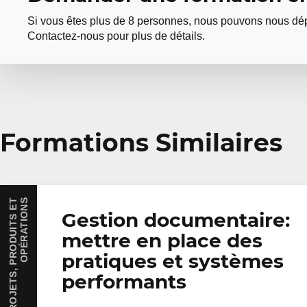
Si vous êtes plus de 8 personnes, nous pouvons nous dép
Contactez-nous pour plus de détails.
Demander une forma
Formations Similaires
Vous avez plusieurs employés intéressés par une mêm
offrons des formations privées adaptées aux besoins 
demandez une soumission en ligne.
G
E
S
T
I
O
N
D
E
P
R
O
J
E
T
S
,
P
R
O
D
U
I
T
S
E
T
O
P
É
R
A
T
I
O
N
S
Gestion documentaire:
Prénom
*
Nom
*
mettre en place des
pratiques et systèmes
performants
Entreprise
Nombre de part