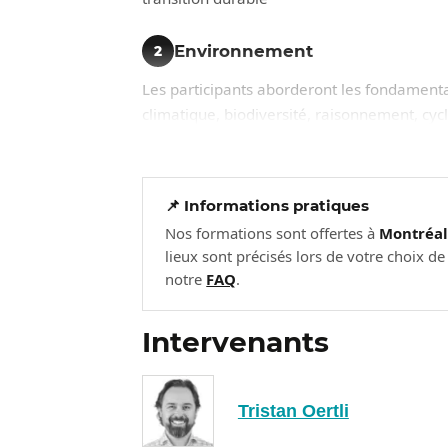
Environnement
2
Les participants aborderont les fondament
climatique, biodiversité, raisonnement, cycl
conformité réglementaire et cadres de nor
leur transition durable seront partagés pour
📌 Informations pratiques
Social
3
Nos formations sont offertes à
Montréa
Les participants verront les fondamentaux d
lieux sont précisés lors de votre choix d
notre
FAQ
.
la diversité, l’équité et de l'inclusion, le
bien-être des employés, incluant la notio
d’entreprises ayant engagé des initiatives 
Intervenants
Gouvernance
4
Tristan Oertli
Dans ce troisième volet, il sera question 
sujets tels que la transparence et l'éthique d