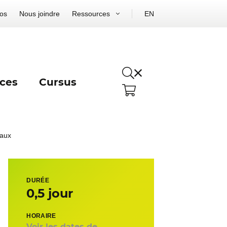
os
Nous joindre
Ressources
EN
ces
Cursus
taux
DURÉE
0,5 jour
HORAIRE
Voir les dates de