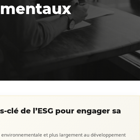
damentaux
ts-clé de l’ESG pour engager sa
ence environnementale et plus largement au développement