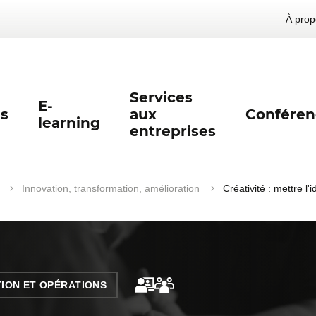
À prop
Services
E-
s
aux
Conféren
learning
entreprises
Innovation, transformation, amélioration
Créativité : mettre l'
ION ET OPÉRATIONS