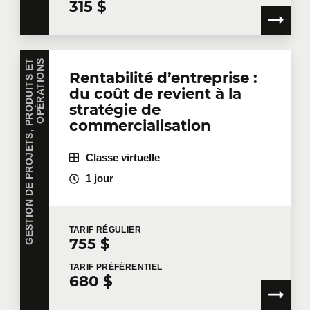
315 $
G
E
S
T
I
O
N
D
E
P
R
O
J
E
T
S
,
P
R
O
D
U
I
T
S
E
T
O
P
É
R
A
T
I
O
N
S
Rentabilité d’entreprise :
du coût de revient à la
stratégie de
commercialisation
Classe virtuelle
1 jour
TARIF
RÉGULIER
755 $
TARIF
PRÉFÉRENTIEL
680 $