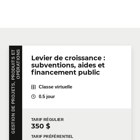
G
E
S
T
I
O
N
D
E
P
R
O
J
E
T
S
,
P
R
O
D
U
I
T
S
E
T
O
P
É
R
A
T
I
O
N
S
Levier de croissance :
subventions, aides et
financement public
Classe virtuelle
0.5 jour
TARIF
RÉGULIER
350 $
TARIF
PRÉFÉRENTIEL