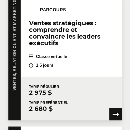
VENTES, RELATION CLIENT ET MARKETING
PARCOURS
Ventes stratégiques :
comprendre et
convaincre les leaders
exécutifs
Classe virtuelle
1.5 jours
TARIF
RÉGULIER
2 975 $
TARIF
PRÉFÉRENTIEL
2 680 $