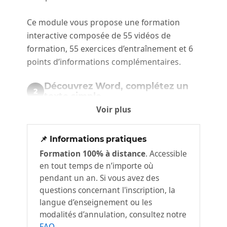
Ce module vous propose une formation
interactive composée de 55 vidéos de
formation, 55 exercices d’entraînement et 6
points d’informations complémentaires.
Découvrez Word, complétez un
2
texte simple
Voir plus
À savoir : La découverte du traitement
de texte
📌 Informations pratiques
Ouverture d'un document
Formation 100% à distance
. Accessible
Généralités sur l'environnement
en tout temps de n’importe où
Déplacement dans un document
pendant un an. Si vous avez des
Affichage des caractères non
questions concernant l'inscription, la
langue d’enseignement ou les
imprimables
modalités d’annulation, consultez notre
À savoir : Les principales règles de
FAQ