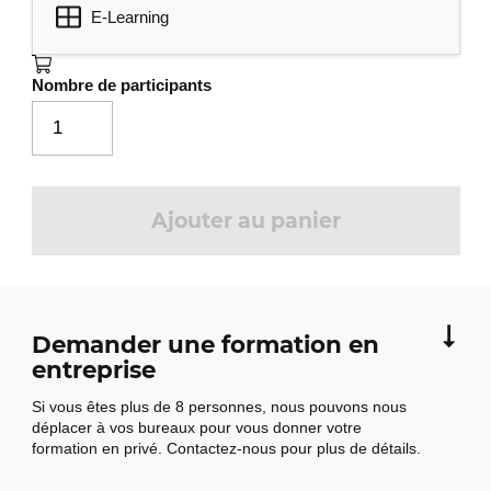
E-Learning
Application d'un style rapide
Application d'un thème
Nombre de participants
Mise en valeur des caractères
Couleur des caractères
Casse des caractères
Police et taille des caractères
Ajouter au panier
Présentez les paragraphes,
4
réorganisez le texte
Retrait sur les paragraphes
Alignement des paragraphes
Demander une formation en
entreprise
Espacement entre les paragraphes
Si vous êtes plus de 8 personnes, nous pouvons nous
Interligne
déplacer à vos bureaux pour vous donner votre
Bordure et arrière-plan
formation en privé. Contactez-nous pour plus de détails.
Déplacement de texte