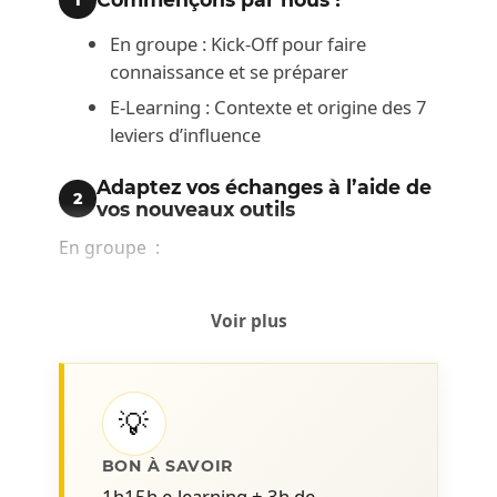
1
En groupe : Kick-Off pour faire
connaissance et se préparer
E-Learning : Contexte et origine des 7
leviers d’influence
Adaptez vos échanges à l’aide de
2
vos nouveaux outils
En groupe :
Présentation des 7 leviers d’influence
Voir plus
Pourquoi maîtriser les leviers
d’influence
Comment appliquer les leviers
💡
d’influence.
BON À SAVOIR
1h15h e-learning + 3h de