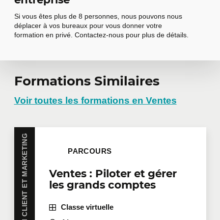
Si vous êtes plus de 8 personnes, nous pouvons nous
déplacer à vos bureaux pour vous donner votre
formation en privé. Contactez-nous pour plus de détails.
Demander une
Formations Similaires
formation en
Voir toutes les formations en Ventes
entreprise
VENTES, RELATION CLIENT ET MARKETING
PARCOURS
Vous avez plusieurs employés intéressés par une
même formation? Que ce soit en présentiel dans
Ventes : Piloter et gérer
vos bureaux ou à distance en mode virtuel, nous
les grands comptes
offrons des formations privées adaptées aux
besoins de votre équipe. Des tarifs de groupes sont
disponibles.
Contactez-nous
pour plus de détails ou
Classe virtuelle
demandez une soumission en ligne.