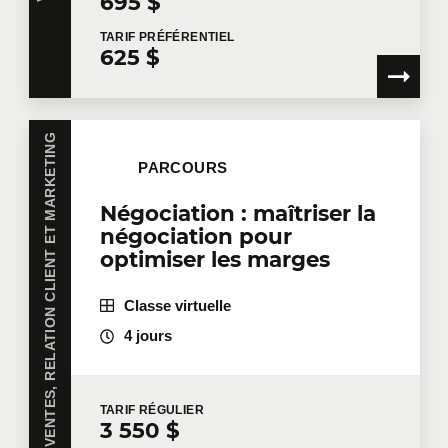
695 $
TARIF
PRÉFÉRENTIEL
Nombre de participants
*
625 $
Formation
*
VENTES, RELATION CLIENT ET MARKETING
PARCOURS
Négociation : maîtriser la
négociation pour
Dites-nous en plus
optimiser les marges
Votre fonction
Classe virtuelle
4 jours
Localisation pour la formation
TARIF
RÉGULIER
3 550 $