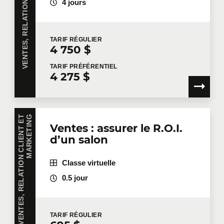
4 jours
Prénom
*
TARIF
RÉGULIER
4 750 $
Nom
*
TARIF
PRÉFÉRENTIEL
4 275 $
Courriel
*
V
E
N
T
E
S
,
R
E
L
A
T
I
O
N
C
L
I
E
N
T
E
T
M
A
R
K
E
T
I
N
G
Ventes : assurer le R.O.I.
d’un salon
Téléphone
Poste
Classe virtuelle
0.5 jour
Entreprise
TARIF
RÉGULIER