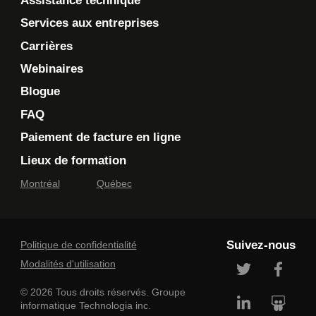
Assistance technique
En cochant cette case, je confirme avoir lu et accepté
Services aux entreprises
la
Politique de confidentialité de Technologia
, qui
Carrières
fournit des informations sur la manière dont mes
informations personnelles seront utilisées après leur
Webinaires
collecte. Veuillez noter que si vous n'acceptez pas les
termes de la politique de confidentialité en question,
Blogue
Technologia ne disposera pas des informations
FAQ
nécessaires pour évaluer votre demande, vous
contacter pour faire suite à votre demande, ou vous
Paiement de facture en ligne
fournir les services.
Lieux de formation
Je souhaite que Technologia m'envoie des
Montréal
Québec
communications commerciales.
En savoir plus >
Suivez-nous
Politique de confidentialité
Modalités d'utilisation
© 2026 Tous droits réservés. Groupe
informatique Technologia inc.