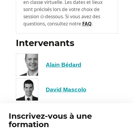
en classe virtuelle. Les dates et lieux
au stress
sont précisés lors de votre choix de
Concilier la réalité personnelle
session ci-dessous. Si vous avez des
(familiale et autre) au télétravail
questions, consultez notre
FAQ
.
Comment diminuer la procrastination
Intervenants
Comment organiser son travail en
contexte de télétravail
Comment se faire des objectifs
Alain Bédard
motivants
Les objectifs SMART au quotidien
Adaptation de la gestion des tâches et
David Mascolo
les projets pour le télétravail
Choix du bon niveau de détail à gérer
Découpage des tâches pour mieux les
Inscrivez-vous à une
gérer
formation
Planification réaliste et suivi de ma