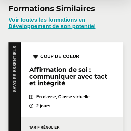
Formations Similaires
Demander une
formation en
Voir toutes les formations en
Développement de son potentiel
entreprise
SAVOIRS ESSENTIELS
Vous avez plusieurs employés intéressés par une
COUP DE COEUR
même formation? Que ce soit en présentiel dans
vos bureaux ou à distance en mode virtuel, nous
Affirmation de soi :
offrons des formations privées adaptées aux
communiquer avec tact
besoins de votre équipe. Des tarifs de groupes sont
et intégrité
disponibles.
Contactez-nous
pour plus de détails ou
demandez une soumission en ligne.
En classe, Classe virtuelle
Prénom
*
2 jours
Nom
*
TARIF
RÉGULIER