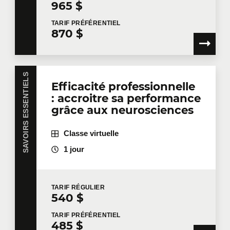
Formation
*
965 $
TARIF
PRÉFÉRENTIEL
870 $
Dites-nous en plus
SAVOIRS ESSENTIELS
Efficacité professionnelle
Votre fonction
: accroitre sa performance
grâce aux neurosciences
Localisation pour la formation
Classe virtuelle
1 jour
Message
TARIF
RÉGULIER
540 $
TARIF
PRÉFÉRENTIEL
485 $