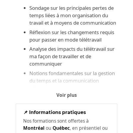
Sondage sur les principales pertes de
temps liées à mon organisation du
travail et à moyens de communication
Réflexion sur les changements requis
pour passer en mode télétravail
Analyse des impacts du télétravail sur
ma façon de travailler et de
communiquer
Notions fondamentales sur la gestion
du temps et la communication
efficace
Voir plus
Les essentiels pour le télétravail :
organisation et ergonomie
📌 Informations pratiques
Organisation de son horaire en tenant
Nos formations sont offertes à
compte de sa réalité
Montréal
ou
Québec
, en présentiel ou
Identifier les sources et les signes liés