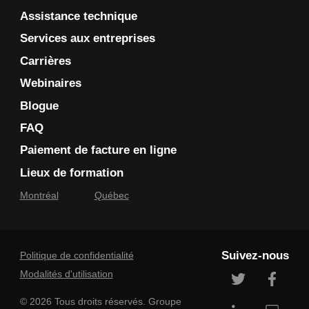
Assistance technique
Services aux entreprises
En cochant cette case, je confirme avoir lu et accepté
Carrières
la
Politique de confidentialité de Technologia
, qui
fournit des informations sur la manière dont mes
Webinaires
informations personnelles seront utilisées après leur
Blogue
collecte. Veuillez noter que si vous n'acceptez pas les
termes de la politique de confidentialité en question,
FAQ
Technologia ne disposera pas des informations
nécessaires pour évaluer votre demande, vous
Paiement de facture en ligne
contacter pour faire suite à votre demande, ou vous
Lieux de formation
fournir les services.
Montréal
Québec
Je souhaite que Technologia m'envoie des
communications commerciales.
En savoir plus >
Suivez-nous
Politique de confidentialité
Modalités d'utilisation
© 2026 Tous droits réservés. Groupe