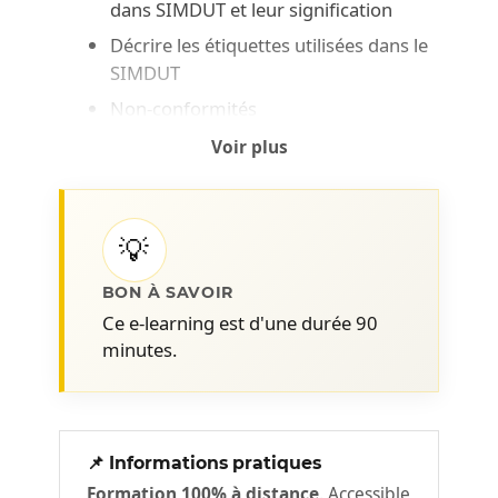
dans SIMDUT et leur signification
Décrire les étiquettes utilisées dans le
SIMDUT
Non-conformités
Identifier les sections d’une fiche de
Voir plus
données de sécurité
Identifier les mesures générales de
sécurité selon les dangers reliés aux
💡
produits.
BON À SAVOIR
Ce e-learning est d'une durée 90
minutes.
📌 Informations pratiques
Formation 100% à distance
. Accessible