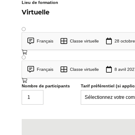
Lieu de formation
Virtuelle
Exécuter les tests
5
Recevoir une formation sur l’appli
Finaliser la préparation des tests
Français
Classe virtuelle
28 octobre
Effectuer une revue de code
Exécuter les tests unitaires
Recevoir les preuves de tests unita
Français
Classe virtuelle
8 avril 202
Participer à la revue des tests (TRR
Exécuter les tests intégrés.
Nombre de participants
Tarif préférentiel (si appli
Rapporter les résultats de test
6
Compléter le registre de tests
Produire un rapport d’avancemen
Produire les métriques