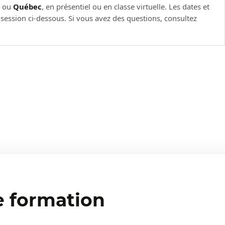
l
ou
Québec
, en présentiel ou en classe virtuelle. Les dates et
e session ci-dessous. Si vous avez des questions, consultez
 (SSR).
ielles.
res
n (PDR)
e formation
Q