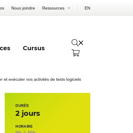
os
Nous joindre
Ressources
EN
ces
Cursus
ier et exécuter vos activités de tests logiciels
DURÉE
2 jours
HORAIRE
9h à 16h