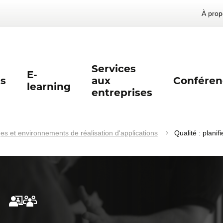
À prop
Services
E-
s
aux
Conféren
learning
entreprises
s et environnements de réalisation d'applications
Qualité : planif