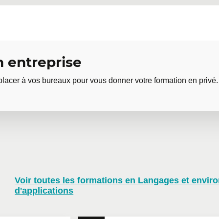
 (TI)
 entreprise
oration continue
lacer à vos bureaux pour vous donner votre formation en privé.
ation continue ?
tion en entreprise
tomatisation
 (UAR)
Voir toutes les formations en Langages et envir
e formation? Que ce soit en présentiel dans vos bureaux ou à 
d'applications
de votre équipe. Des tarifs de groupes sont disponibles.
Contac