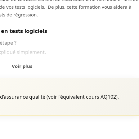
 de vos tests logiciels. De plus, cette formation vous aidera à
sts de régression.
n tests logiciels
étape ?
xpliqué simplement.
Voir plus
 d’affaires (ADR) et des demandes de changement (DDC)
res.
d’assurance qualité (voir l’équivalent cours AQ102),
définir les critères d’acceptation.