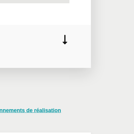
onnements de réalisation
distance en mode virtuel, nous
tez-nous
pour plus de détails ou