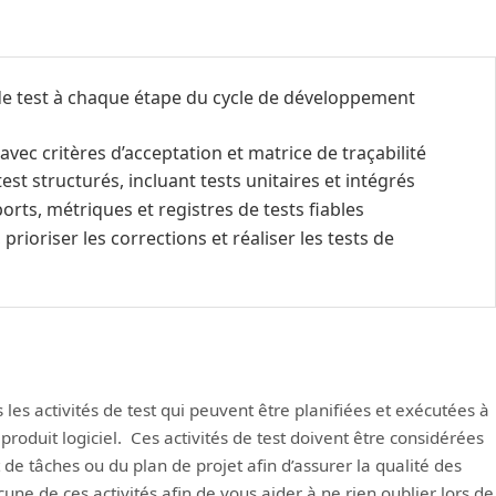
s de test à chaque étape du cycle de développement
s avec critères d’acceptation et matrice de traçabilité
est structurés, incluant tests unitaires et intégrés
rts, métriques et registres de tests fiables
rioriser les corrections et réaliser les tests de
les activités de test qui peuvent être planifiées et exécutées à
roduit logiciel. Ces activités de test doivent être considérées
 de tâches ou du plan de projet afin d’assurer la qualité des
une de ces activités afin de vous aider à ne rien oublier lors de