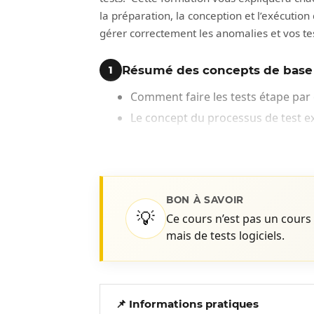
la préparation, la conception et l’exécution
gérer correctement les anomalies et vos te
Résumé des concepts de base e
1
Comment faire les tests étape par 
Le concept du processus de test e
Définir les objectifs de tests
2
Participer à la revue des besoins
BON À SAVOIR
Générer la liste des besoins d’affai
💡
Ce cours n’est pas un cours 
Identifier les objectifs de tests et 
mais de tests logiciels.
Évaluer le plan de travail.
Organiser l’équipe de test.
Développer le plan de tests
📌 Informations pratiques
3