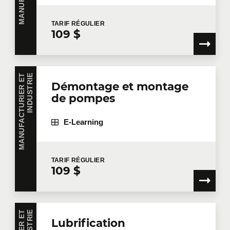
Courriel
*
TARIF
RÉGULIER
109 $
Téléphone
Poste
M
A
N
U
F
A
C
T
U
R
I
E
R
E
T
I
N
D
U
S
T
R
I
E
Démontage et montage
de pompes
Entreprise
E-Learning
Nombre de participants
*
TARIF
RÉGULIER
109 $
Formation
*
E
Lubrification