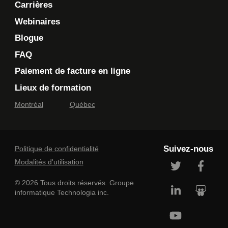
Carrières
la
Politique de confidentialité de Technologia
, qui
fournit des informations sur la manière dont mes
Webinaires
informations personnelles seront utilisées après leur
Blogue
collecte. Veuillez noter que si vous n'acceptez pas les
termes de la politique de confidentialité en question,
FAQ
Technologia ne disposera pas des informations
nécessaires pour évaluer votre demande, vous
Paiement de facture en ligne
contacter pour faire suite à votre demande, ou vous
Lieux de formation
fournir les services.
Montréal
Québec
Je souhaite que Technologia m'envoie des
communications commerciales.
En savoir plus >
Suivez-nous
Politique de confidentialité
Modalités d'utilisation
© 2026 Tous droits réservés. Groupe
informatique Technologia inc.