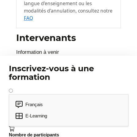
langue d’enseignement ou les
bloc-notes
modalités d’annulation, consultez notre
Rechercher des notes
FAQ
Gérer ses notes
Déverrouiller une note protégée
Intervenants
Collaborer autour des notes
4
Information à venir
Partager ses notes
Inscrivez-vous à une
Gérer les modifications et les versions
formation
d’un bloc-notes partagé
Utiliser OneNote dans Teams
Français
E-Learning
Nombre de participants