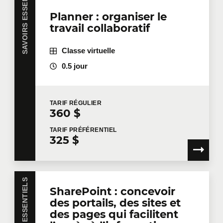
SAVOIRS ESSENTIELS
Planner : organiser le
travail collaboratif
Dites-nous en plus
Classe virtuelle
Votre fonction
0.5 jour
Localisation pour la formation
TARIF
RÉGULIER
360 $
TARIF
PRÉFÉRENTIEL
325 $
Message
SAVOIRS ESSENTIELS
SharePoint : concevoir
des portails, des sites et
des pages qui facilitent
En cochant cette case, je confirme avoir lu et accepté