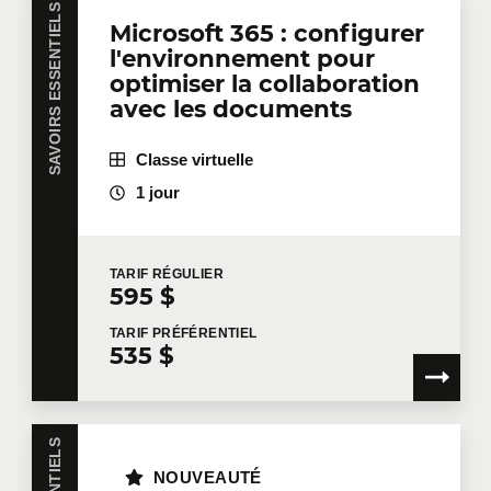
SAVOIRS ESSENTIELS
Courriel
*
Microsoft 365 : configurer
l'environnement pour
optimiser la collaboration
avec les documents
Téléphone
Poste
Classe virtuelle
1 jour
Entreprise
TARIF
RÉGULIER
595 $
Nombre de participants
*
TARIF
PRÉFÉRENTIEL
535 $
Formation
*
NOUVEAUTÉ