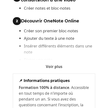
Créer notes et bloc-notes
Découvrir OneNote Online
2
Créer son premier bloc-notes
Ajouter du texte à une note
Insérer différents éléments dans une
note
Dicter une note
Voir plus
Prendre des notes manuscrites
Utiliser OneNote Web Clipper
📌 Informations pratiques
Optimiser notes, pages de notes
Formation 100% à distance
. Accessible
3
et bloc-notes
en tout temps de n’importe où
pendant un an. Si vous avez des
Structurer une page de notes
questions concernant l'inscription, la
Organiser pages de notes, sections et