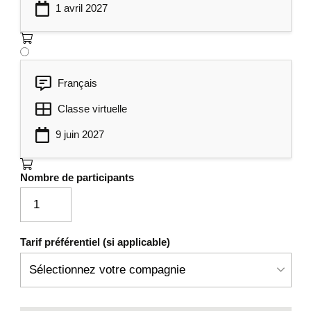
1 avril 2027
Lier un contact Outlook et OneNote
Utiliser, créer et gérer des modèles de
pages
L’historique des modifications
Français
Restaurer une page
Classe virtuelle
Exporter et envoyer des notes.
9 juin 2027
Nombre de participants
Tarif préférentiel (si applicable)