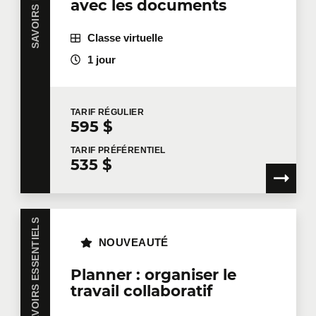
avec les documents
Téléphone
Poste
Classe virtuelle
1 jour
Entreprise
TARIF
RÉGULIER
595 $
Nombre de participants
*
TARIF
PRÉFÉRENTIEL
535 $
Formation
*
SAVOIRS ESSENTIELS
NOUVEAUTÉ
Planner : organiser le
travail collaboratif
Dites-nous en plus