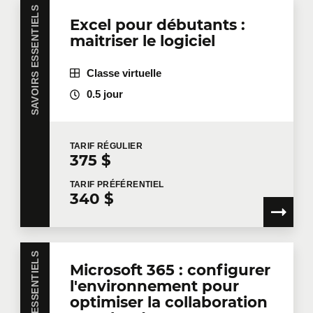
SAVOIRS ESSENTIELS
Excel pour débutants :
Vous avez plusieurs employés intéressés par une
maitriser le logiciel
même formation? Que ce soit en présentiel dans
vos bureaux ou à distance en mode virtuel, nous
offrons des formations privées adaptées aux
Classe virtuelle
besoins de votre équipe. Des tarifs de groupes sont
disponibles.
Contactez-nous
pour plus de détails ou
0.5 jour
demandez une soumission en ligne.
Prénom
*
TARIF
RÉGULIER
375 $
TARIF
PRÉFÉRENTIEL
340 $
Nom
*
SAVOIRS ESSENTIELS
Courriel
*
Microsoft 365 : configurer
l'environnement pour
optimiser la collaboration