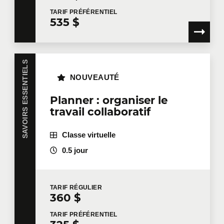
Nombre de participants
*
TARIF
PRÉFÉRENTIEL
535 $
Formation
*
SAVOIRS ESSENTIELS
NOUVEAUTÉ
Planner : organiser le
travail collaboratif
Dites-nous en plus
Classe virtuelle
Votre fonction
0.5 jour
Localisation pour la formation
TARIF
RÉGULIER
360 $
TARIF
PRÉFÉRENTIEL