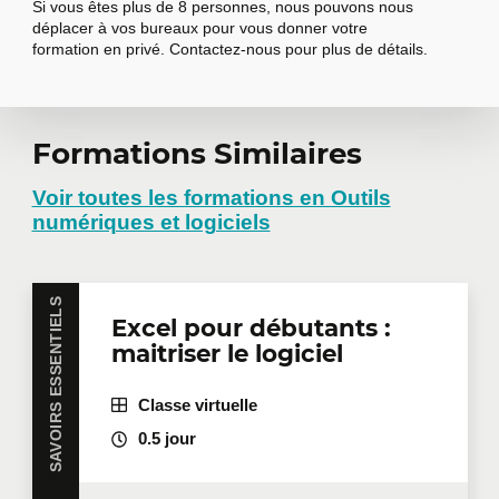
Si vous êtes plus de 8 personnes, nous pouvons nous
déplacer à vos bureaux pour vous donner votre
formation en privé. Contactez-nous pour plus de détails.
Formations Similaires
Demander une
formation en
Voir toutes les formations en Outils
numériques et logiciels
entreprise
SAVOIRS ESSENTIELS
Excel pour débutants :
Vous avez plusieurs employés intéressés par une
maitriser le logiciel
même formation? Que ce soit en présentiel dans
vos bureaux ou à distance en mode virtuel, nous
offrons des formations privées adaptées aux
Classe virtuelle
besoins de votre équipe. Des tarifs de groupes sont
disponibles.
Contactez-nous
pour plus de détails ou
0.5 jour
demandez une soumission en ligne.