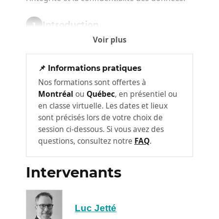
Introduction
1
Voir plus
Quels sont les grands principes de
sécurité dans Microsoft 365
📌 Informations pratiques
Quelles sont les différences entre les
Nos formations sont offertes à
sites d’équipe et les sites de
Montréal
ou
Québec
, en présentiel ou
communication
en classe virtuelle. Les dates et lieux
sont précisés lors de votre choix de
Introduction aux Groupe
2
session ci-dessous. Si vous avez des
Microsoft 365
questions, consultez notre
FAQ
.
Qu’est-ce qu’un Groupe Microsoft 365
Comment et quand un Groupe
Intervenants
Microsoft 365 est-il créé
Comprendre la relation entre les
Groupe Microsoft 365, SharePoint,
Luc Jetté
Teams, Planner, etc.