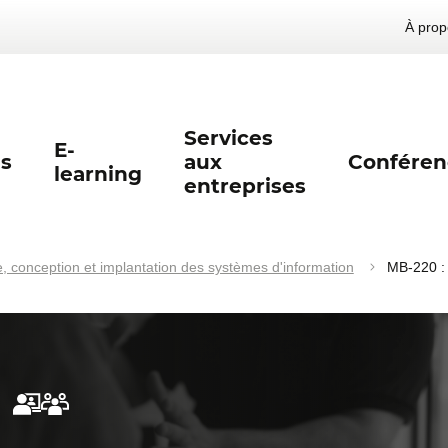
À prop
Services
E-
s
aux
Conféren
learning
entreprises
, conception et implantation des systèmes d'information
MB-220 :