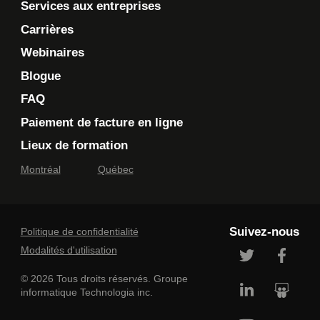
Services aux entreprises
informations personnelles seront utilisées après leur
collecte. Veuillez noter que si vous n'acceptez pas les
Carrières
termes de la politique de confidentialité en question,
Webinaires
Technologia ne disposera pas des informations
nécessaires pour évaluer votre demande, vous
Blogue
contacter pour faire suite à votre demande, ou vous
FAQ
fournir les services.
Paiement de facture en ligne
Je souhaite que Technologia m'envoie des
Lieux de formation
communications commerciales.
En savoir plus >
Montréal
Québec
Suivez-nous
Politique de confidentialité
Modalités d'utilisation
© 2026 Tous droits réservés. Groupe
informatique Technologia inc.