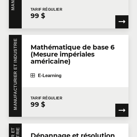
TARIF
RÉGULIER
99 $
Téléphone
Poste
MANUFACTURIER ET INDUSTRIE
Mathématique de base 6
Entreprise
(Mesure impériales
américaine)
E-Learning
Nombre de participants
*
TARIF
RÉGULIER
99 $
Formation
*
Dépannage et résolution