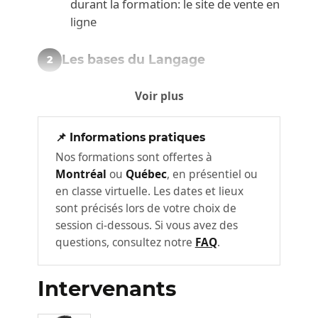
durant la formation: le site de vente en
ligne
Les bases du Langage
2
Automatisation d'une page Web
Voir plus
Les principes client serveur
Premiers éléments du langage
📌 Informations pratiques
Intégration de PHP dans une page
Nos formations sont offertes à
HTML
Montréal
ou
Québec
, en présentiel ou
en classe virtuelle. Les dates et lieux
Variables et fonctions
sont précisés lors de votre choix de
Librairies
session ci-dessous. Si vous avez des
Fonctions de base, variables serveur et
questions, consultez notre
FAQ
.
variable
Contrôles de flux et boucles
Intervenants
Programmation Orientée Objet