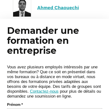
3
(POO)
Ahmed Chaouechi
UML l'essentiel : Modélisation des
Classes, outils de conception
Classes, Propriétés, Méthodes :
Demander une
Visibilité & Protection
formation en
Constructeur, destructeur : Appel
implicite vs.explicite
entreprise
Héritage & Agrégation : Règles de
propagation, polymorphisme
Sérialisation et stockage :
Vous avez plusieurs employés intéressés par une
même formation? Que ce soit en présentiel dans
transmission, enregistrement
vos bureaux ou à distance en mode virtuel, nous
Organisation des fichiers :
offrons des formations privées adaptées aux
transmission, enregistrement
besoins de votre équipe. Des tarifs de groupes sont
disponibles.
Contactez-nous
pour plus de détails ou
demandez une soumission en ligne.
Premières applications WEB
4
Prénom
*