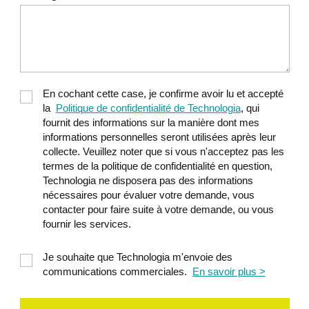
tables, champs, enregistrements
Fonctions PHP Mysqli
Introduction au langage SQL
(sélection, modification, suppression)
Traitement des résultats des requêtes
En cochant cette case, je confirme avoir lu et accepté
Création d'un objet Critères et d'un
la
Politique de confidentialité de Technologia
, qui
objet Requête
fournit des informations sur la manière dont mes
informations personnelles seront utilisées après leur
collecte. Veuillez noter que si vous n'acceptez pas les
Une application WEB
7
termes de la politique de confidentialité en question,
professionnelle
Technologia ne disposera pas des informations
Notions d'architecture multicouches :
nécessaires pour évaluer votre demande, vous
Introduction aux principes MVC
contacter pour faire suite à votre demande, ou vous
fournir les services.
Les formulaires complexes : Moteur
Je souhaite que Technologia m'envoie des
de recherche : formulaire objet en
communications commerciales.
En savoir plus >
relation avec une base de données,
fonctions avancées de sélection: