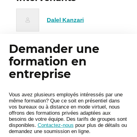
Approche modulaire pour l’extension
multimodale
Dalel Kanzari
Jour 2 – Optimisation et
évaluation des modèles
3
multimodaux
Demander une
Optimisation des modèles :
formation en
quantization, distillation, caching
Méthodes d’évaluation dédiées
entreprise
multimodalité (text-to-image, VQA,
grounding)
Mesure des risques : hallucinations,
Vous avez plusieurs employés intéressés par une
biais, incohérences visuelles
même formation? Que ce soit en présentiel dans
vos bureaux ou à distance en mode virtuel, nous
Mise en place d’un banc d’évaluation
offrons des formations privées adaptées aux
complet
besoins de votre équipe. Des tarifs de groupes sont
disponibles.
Contactez-nous
pour plus de détails ou
A/B testing sur prompts et
demandez une soumission en ligne.
architectures