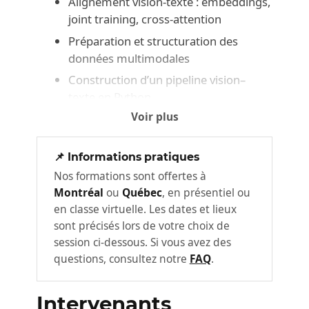
Alignement vision-texte : embeddings,
joint training, cross-attention
Préparation et structuration des
données multimodales
Construction d’un pipeline vision–
texte en Python
Voir plus
Fine‑tuning léger (LoRA, adapters) sur
données internes
Ateliers : intégration d’un encodeur
📌 Informations pratiques
visuel avec un LLM
Nos formations sont offertes à
Montréal
ou
Québec
, en présentiel ou
TP / Exercice : Conception d’un pipeline de
en classe virtuelle. Les dates et lieux
classification multimodale
sont précisés lors de votre choix de
session ci-dessous. Si vous avez des
Points clés & takeaways :
2
questions, consultez notre
FAQ
.
Compréhension des architectures clés
Intervenants
Mise en œuvre d’un pipeline complet