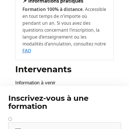
📌 Informations pratiques
d’un support de cours numérique.
Formation 100% à distance
. Accessible
en tout temps de n’importe où
LinkedIn – Valorisez votre profil
pendant un an. Si vous avez des
pour dynamiser votre image,
3
votre communication et votre
questions concernant l'inscription, la
réseau
langue d’enseignement ou les
modalités d’annulation, consultez notre
FAQ
Intervenants
Information à venir
Inscrivez-vous à une
formation