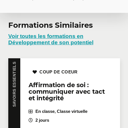
Demander une
Formations Similaires
formation en
Voir toutes les formations en
Développement de son potentiel
entreprise
SAVOIRS ESSENTIELS
Vous avez plusieurs employés intéressés par une
COUP DE COEUR
même formation? Que ce soit en présentiel dans
vos bureaux ou à distance en mode virtuel, nous
Affirmation de soi :
offrons des formations privées adaptées aux
communiquer avec tact
besoins de votre équipe. Des tarifs de groupes sont
et intégrité
disponibles.
Contactez-nous
pour plus de détails ou
demandez une soumission en ligne.
En classe, Classe virtuelle
Prénom
*
2 jours