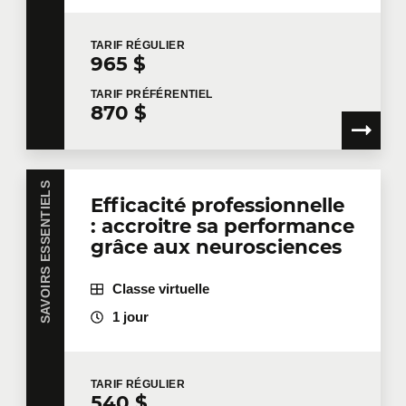
TARIF
RÉGULIER
Formation
*
965 $
TARIF
PRÉFÉRENTIEL
870 $
Dites-nous en plus
SAVOIRS ESSENTIELS
Efficacité professionnelle
Votre fonction
: accroitre sa performance
grâce aux neurosciences
Localisation pour la formation
Classe virtuelle
1 jour
Message
TARIF
RÉGULIER
540 $