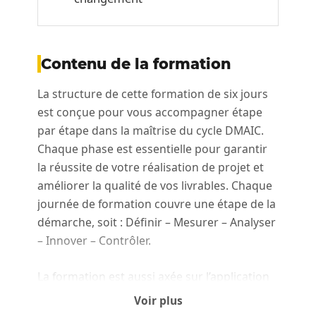
Contenu de la formation
La structure de cette formation de six jours
est conçue pour vous accompagner étape
par étape dans la maîtrise du cycle DMAIC.
Chaque phase est essentielle pour garantir
la réussite de votre réalisation de projet et
améliorer la qualité de vos livrables. Chaque
journée de formation couvre une étape de la
démarche, soit : Définir – Mesurer – Analyser
– Innover – Contrôler.
La formation est aussi axée sur l’application
des notions sur un cas réel. Après chacune
Voir plus
des journées, le participant aura des travaux