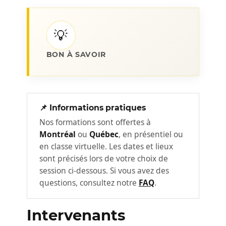
pratiques à réaliser. Ceci lui permettra de
mener à bien un projet d’amélioration qui
💡
s’échelonnera tout le long de la formation,
lui permettant d’expérimenter concrètement
BON À SAVOIR
chaque notion apprise.
Le contenu de la méthodologie Lean Six
Sigma est divisé comme suit :
📌 Informations pratiques
Nos formations sont offertes à
Phase Définir (« D »)
1
Montréal
ou
Québec
, en présentiel ou
en classe virtuelle. Les dates et lieux
Lors de cette première journée, les
sont précisés lors de votre choix de
participants se familiarisent avec la
session ci-dessous. Si vous avez des
méthodologie Lean Six Sigma. Ils voient
questions, consultez notre
FAQ
.
toutes les notions nécessaires pour bien
définir et planifier le projet à réaliser.
Intervenants