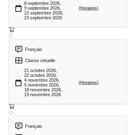
8 septembre 2026,
processus et fixer les objectifs dans une
9 septembre 2026,
(Horaires)
charte de projet.
22 septembre 2026,
23 septembre 2026
Phase Mesurer – partie 1 (« M »)
2
Les participants couvrent les outils de
mesure pour rendre le problème visible au
Français
sein de la chaîne de valeur, en combinant
Classe virtuelle
cartographie et observations terrain.
21 octobre 2026,
22 octobre 2026,
Utilisation des outils de mesure pour
4 novembre 2026,
(Horaires)
5 novembre 2026,
mieux comprendre l’envergure du
18 novembre 2026,
problème;
19 novembre 2026
Choix du bon niveau et le bon outil de
cartographie pour son projet;
Illustration des activités d’un secteur
Français
avec la cartographie des étapes et