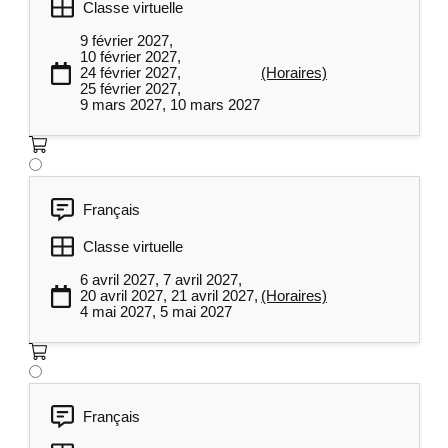
sous-étapes ;
Classe virtuelle
Maîtrise du flux fonctionnel croisé
9 février 2027,
10 février 2027,
(swimlane) pour les processus
24 février 2027,
(Horaires)
transactionnels ;
25 février 2027,
9 mars 2027, 10 mars 2027
Observation des tâches pour mieux en
comprendre l’efficacité.
Travail pratique : utilisation d’un outil de
cartographie dans le cadre de votre projet
Français
professionnel.
Classe virtuelle
Phase Mesurer – partie 2 (« M »)
6 avril 2027, 7 avril 2027,
3
et phase Analyser (« A »)
20 avril 2027, 21 avril 2027,
(Horaires)
4 mai 2027, 5 mai 2027
Aborder les outils d’analyse de la méthode
Six Sigma qui permettent de cerner la cause
du problème pour le régler définitivement.
Français
Identification, collecte et exploitation