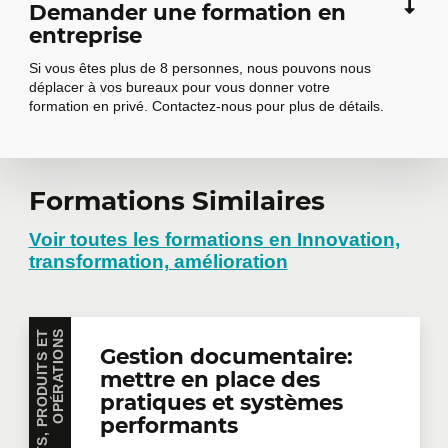
Demander une formation en
améliorer la productivité et réduire
entreprise
significativement les délais.
Si vous êtes plus de 8 personnes, nous pouvons nous
Animation d'ateliers Kaizen et
déplacer à vos bureaux pour vous donner votre
formation en privé. Contactez-nous pour plus de détails.
implication des employés dans la
résolution.
Optimisation des flux (Just-in-time,
Kanban, SMED) et réaménagement 5S.
Demander une
Formations Similaires
Travail pratique : sélection et application
formation en
Voir toutes les formations en Innovation,
d'une méthode pour développer vos
transformation, amélioration
entreprise
solutions.
Phase Contrôler (« C »)
5
S
Gestion documentaire:
Vous avez plusieurs employés intéressés par une
Assurer une implantation fluide et
mettre en place des
même formation? Que ce soit en présentiel dans
vos bureaux ou à distance en mode virtuel, nous
pratiques et systèmes
pérenniser les gains de votre formation
offrons des formations privées adaptées aux
performants
ceinture verte.
besoins de votre équipe. Des tarifs de groupes sont