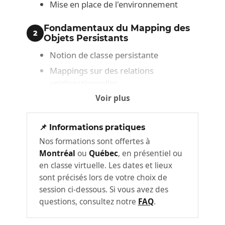
Mise en place de l'environnement
Fondamentaux du Mapping des
2
Objets Persistants
Notion de classe persistante
Mappings sur des relations
unidirectionnelles
Voir plus
Mappings sur des relations bi-
directionnelles
📌 Informations pratiques
Mapping des objets du domaine
3
Nos formations sont offertes à
Montréal
ou
Québec
, en présentiel ou
Mappings de relations d'aggrégation
en classe virtuelle. Les dates et lieux
Mappings d'une relation d'héritage
sont précisés lors de votre choix de
session ci-dessous. Si vous avez des
Mapping des Collections et Types
questions, consultez notre
FAQ
.
Objets Complexes