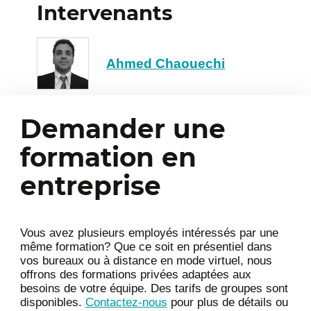
Effectuer ses requêtes avec JPQL
Intervenants
4
Le langage JPQL
Associations et jointures
Ahmed Chaouechi
Préparation des requêtes
Gestion des transactions
5
Demander une
Introduction aux différents types de
formation en
transactions
entreprise
Approfondir le mécanisme des
transactions distribuées
Vous avez plusieurs employés intéressés par une
même formation? Que ce soit en présentiel dans
vos bureaux ou à distance en mode virtuel, nous
offrons des formations privées adaptées aux
besoins de votre équipe. Des tarifs de groupes sont
disponibles.
Contactez-nous
pour plus de détails ou