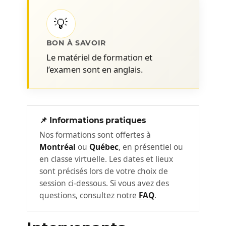
garantie (warranty), expérience de service
💡
(service experience), et la différence entre
ententes de niveaux de service (SLA),
BON À SAVOIR
objectifs de niveaux de service (SLO - Service
Le matériel de formation et
Level Objectives) et ententes opérationnelles
l’examen sont en anglais.
(OLA - Operational Level Agreement). Ce bloc
pose le vocabulaire commun indispensable à
toute démarche solide.
📌 Informations pratiques
Décortiquer les processus de la
2
Nos formations sont offertes à
pratique
Montréal
ou
Québec
, en présentiel ou
Les participant·es explorent les processus
en classe virtuelle. Les dates et lieux
qui structurent la gestion des niveaux de
sont précisés lors de votre choix de
service : définition des cibles, surveillance
session ci-dessous. Si vous avez des
des performances, analyse des écarts et
questions, consultez notre
FAQ
.
déclenchement des actions correctives.
L'accent est mis sur la cohérence entre ce