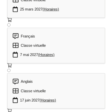
de métriques : gouvernance, dialogue
25 mars 2027
(Horaires)
continu avec les parties prenantes,
adaptation des cibles à l'évolution des
besoins d'affaires et culture de la reddition
de comptes.
Français
Classe virtuelle
7 mai 2027
(Horaires)
Anglais
Classe virtuelle
17 juin 2027
(Horaires)