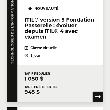
TECHNOLOGIES DE L'INFORMATION
NOUVEAUTÉ
Formation
*
ITIL® version 5 Fondation
Passerelle : évoluer
depuis ITIL® 4 avec
examen
Dites-nous en plus
Classe virtuelle
Votre fonction
1 jour
TARIF
RÉGULIER
Localisation pour la formation
1 050 $
TARIF
PRÉFÉRENTIEL
945 $
Message