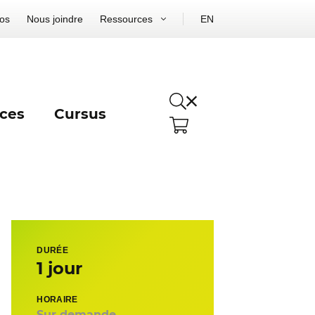
os
Nous joindre
Ressources
EN
ces
Cursus
DURÉE
1 jour
HORAIRE
Sur demande