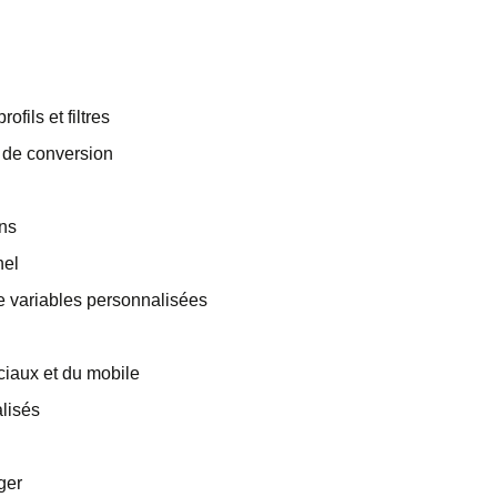
fils et filtres
s de conversion
ons
nel
e variables personnalisées
ciaux et du mobile
lisés
ger