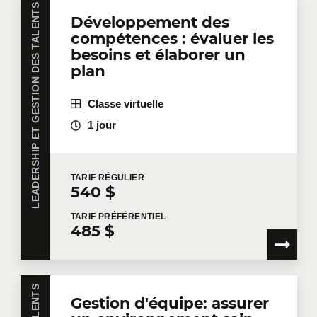
LEADERSHIP ET GESTION DES TALENTS
Développement des
compétences : évaluer les
besoins et élaborer un
Dites-nous en plus
plan
Votre fonction
Classe virtuelle
1 jour
Localisation pour la formation
TARIF
RÉGULIER
540 $
TARIF
PRÉFÉRENTIEL
485 $
Message
Gestion d'équipe: assurer