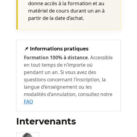
donne accès à la formation et au
Quelles questions poser et comment
matériel de cours durant un an à
les poser pour établir son leadership
partir de la date d’achat.
en douceur
Valider ses constats, ses observations
Préparer un plan d’action
📌 Informations pratiques
Un plan structuré pour gérer les
2
Formation 100% à distance
. Accessible
émotions :
en tout temps de n’importe où
Intégration avec humilité et leadership
pendant un an. Si vous avez des
: apprendre à trouver le juste équilibre
questions concernant l'inscription, la
entre modestie et démonstration de
langue d’enseignement ou les
compétences.
modalités d’annulation, consultez notre
FAQ
Éviter les pièges : identifier et
contourner les obstacles courants
d'un nouveau rôle.
Intervenants
Gérer le stress et l'anxiété : techniques
pour faire face aux émotions