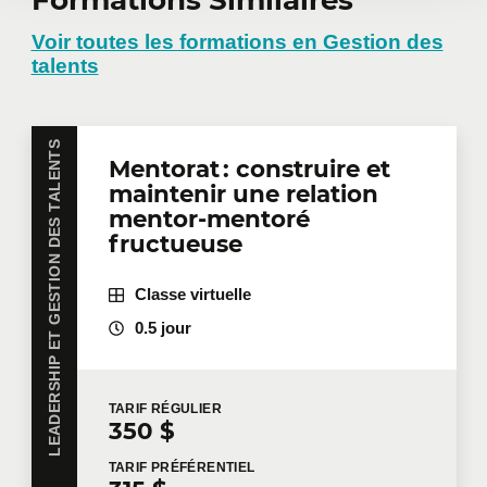
Demander une
formation en
Voir toutes les formations en Gestion des
talents
entreprise
LEADERSHIP ET GESTION DES TALENTS
Mentorat : construire et
Vous avez plusieurs employés intéressés par une
maintenir une relation
même formation? Que ce soit en présentiel dans
vos bureaux ou à distance en mode virtuel, nous
mentor-mentoré
offrons des formations privées adaptées aux
fructueuse
besoins de votre équipe. Des tarifs de groupes sont
disponibles.
Contactez-nous
pour plus de détails ou
Classe virtuelle
demandez une soumission en ligne.
0.5 jour
Prénom
*
TARIF
RÉGULIER
350 $
Nom
*
TARIF
PRÉFÉRENTIEL