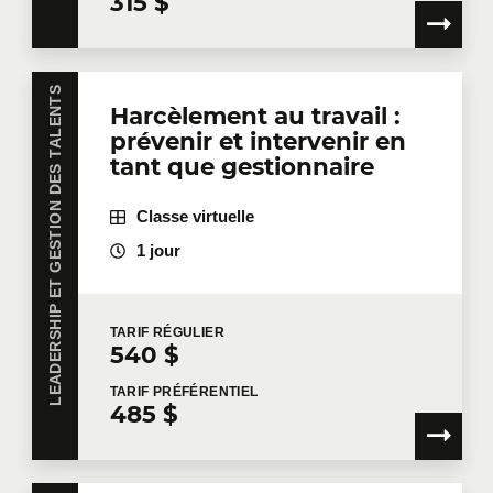
315 $
Courriel
*
LEADERSHIP ET GESTION DES TALENTS
Harcèlement au travail :
prévenir et intervenir en
Téléphone
Poste
tant que gestionnaire
Classe virtuelle
1 jour
Entreprise
TARIF
RÉGULIER
540 $
Nombre de participants
*
TARIF
PRÉFÉRENTIEL
485 $
Formation
*