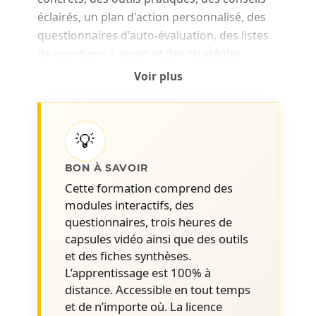
éclairés, un plan d'action personnalisé, des
questionnaires d'auto-évaluation, des listes
de questions à poser et des stratégies
d'approche
Voir plus
Comment se préparer avant le jour 1 –
La période pré-intégration
💡
Quels sont les objectifs des 90
premiers jours?
BON À SAVOIR
Comment bâtir son nouveau réseau
Cette formation comprend des
modules interactifs, des
de contacts internes
questionnaires, trois heures de
Comment découvrir la culture et les
capsules vidéo ainsi que des outils
attentes
et des fiches synthèses.
Comment identifier les parties
L’apprentissage est 100% à
prenantes essentielles et connecter
distance. Accessible en tout temps
avec elles rapidement
et de n’importe où. La licence