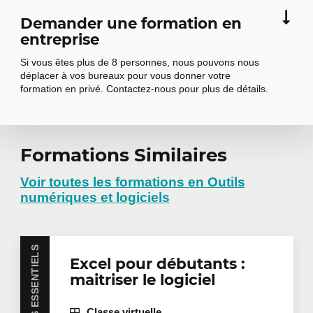
Police et taille des caractères
Demander une formation en
entreprise
Alignement du contenu des cellules
Couleur des cellules
Si vous êtes plus de 8 personnes, nous pouvons nous
déplacer à vos bureaux pour vous donner votre
Bordure des cellules
formation en privé. Contactez-nous pour plus de détails.
Imprimez, mettez en page vos
6
classeurs
Demander une
Formations Similaires
Mise en page
Aperçu et impression
formation en
Voir toutes les formations en Outils
Saut de page
numériques et logiciels
entreprise
Zone d'impression
À savoir : L'en-tête et le pied de page
SAVOIRS ESSENTIELS
Excel pour débutants :
En-tête et Pied de page
Vous avez plusieurs employés intéressés par une
maitriser le logiciel
même formation? Que ce soit en présentiel dans
vos bureaux ou à distance en mode virtuel, nous
Devenez plus efficace
7
offrons des formations privées adaptées aux
Classe virtuelle