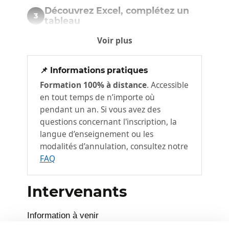
Découvrez Excel, complétez un
3
tableau
À savoir : La découverte du tableur
Voir plus
Ouverture d’un classeur
Généralités sur l’environnement
📌 Informations pratiques
Formation 100% à distance
. Accessible
Déplacement dans un classeur
en tout temps de n’importe où
À savoir : Les aides à la saisie
pendant un an. Si vous avez des
Saisie de données
questions concernant l'inscription, la
langue d’enseignement ou les
À savoir : La sélection, la copie, le
modalités d’annulation, consultez notre
déplacement
FAQ
Sélection et effacement de cellules
Annulation et rétablissement d'une
Intervenants
action
Largeur de colonne/hauteur de ligne
Information à venir
À savoir : L'enregistrement des fichiers