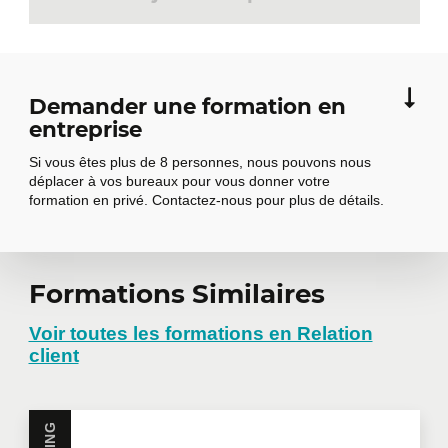
Connaître la valeur de ses clients
Comprendre vos clients digitaux
Structurer votre distribution
Demander une formation en
omnicanale
entreprise
Optimiser le parcours client
Si vous êtes plus de 8 personnes, nous pouvons nous
Le défi du passage de la vente de
déplacer à vos bureaux pour vous donner votre
produits à celle de solutions
formation en privé. Contactez-nous pour plus de détails.
Formations Similaires
Demander une
formation en
Voir toutes les formations en Relation
client
entreprise