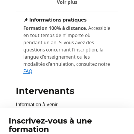
client
Voir plus
Le client omnicanal
📌 Informations pratiques
Produire un service en phase
Formation 100% à distance
. Accessible
3
avec les attentes des clients
en tout temps de n’importe où
Gérer les attentes du client
pendant un an. Si vous avez des
questions concernant l'inscription, la
Brainstorming
langue d’enseignement ou les
Épater les clients
modalités d’annulation, consultez notre
FAQ
Mobiliser l'équipe autour d'une
4
démarche "orientation client"
Intervenants
Organiser son management
Encouragez les comportements de
Information à venir
leader
Former votre équipe
Inscrivez-vous à une
formation
Gérer l'insatisfaction des clients
5