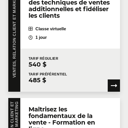
VENTES, RELATION CLIENT ET MARKETING
des techniques de ventes
additionnelles et fidéliser
les clients
Localisation pour la formation
Classe virtuelle
1 jour
Message
TARIF
RÉGULIER
540 $
TARIF
PRÉFÉRENTIEL
485 $
En cochant cette case, je confirme avoir lu et accepté
la
Politique de confidentialité de Technologia
, qui
fournit des informations sur la manière dont mes
G
informations personnelles seront utilisées après leur
Maîtrisez les
collecte. Veuillez noter que si vous n'acceptez pas les
fondamentaux de la
termes de la politique de confidentialité en question,
vente - Formation en
Technologia ne disposera pas des informations