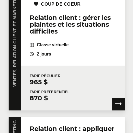
VENTES, RELATION CLIENT ET MARKETING
COUP DE COEUR
Relation client : gérer les
plaintes et les situations
Entreprise
difficiles
Classe virtuelle
Nombre de participants
*
2 jours
TARIF
RÉGULIER
Formation
*
965 $
TARIF
PRÉFÉRENTIEL
870 $
Dites-nous en plus
Relation client : appliquer
Votre fonction